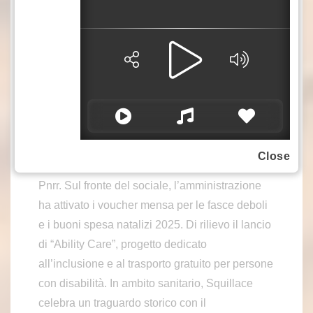
ha visto la scuola al centro dell’agenda politica.
Oltre ai nuovi fondi antincendio, sono stati
realizzati impianti di climatizzazione e
illuminazione a led a Squillace Lido. Grandi
passi avanti anche per le infrastrutture: una
nuova mensa scolastica finanziata con 292
mila euro con il Pnrr; il nuovo asilo nido a
Squillace Marina, per cui è stata siglata la
Close
convenzione per un progetto da 696 euro con il
Pnrr. Sul fronte del sociale, l’amministrazione
ha attivato i voucher mensa per le fasce deboli
e i buoni spesa natalizi 2025. Di rilievo il lancio
di “Ability Care”, progetto dedicato
all’inclusione e al trasporto gratuito per persone
con disabilità. In ambito sanitario, Squillace
celebra un traguardo storico con il