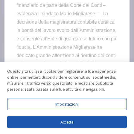
finanziario da parte della Corte dei Conti –
evidenzia il sindaco Mario Migliarese – . La
decisione della magistratura contabile certifica
la bontà del lavoro svolto dall’Amministrazione,
e consente all’Ente di guardare al futuro con più
fiducia. L’Amministrazione Migliarese ha
dedicato grande attenzione al riordino dei conti
e al perseguimento degli equilibri di finanza
Questo sito utilizza i cookie per migliorare la tua esperienza
pubblica. L’esposizione debitoria migliora e tutti
online, permetterti di condividere contenuti sui social media,
i parametri finanziari denotano una costante e
misurare il traffico verso questo sito, e mostrare pubblicità
significativa crescita. L’Ente è riuscito a
personalizzata basata sulle tue attività di navigazioni.
migliorare anche la capacità di riscossione dei
Impostazioni
tributi».
Servizi ai cittadini e opportunità PNRR
Accetta
Migliarese e gli altri componenti della
maggioranza consiliare aggiungono: «La