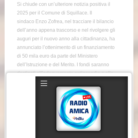
Si chiude con un’ulteriore notizia positiva il
2025 per il Comune di Squillace. Il
sindaco Enzo Zofrea, nel tracciare il bilancio
dell’anno appena trascorso e nel rivolgere gli
auguri per il nuovo anno alla cittadinanza, ha
annunciato l’ottenimento di un finanziamento
di 50 mila euro da parte del Ministero
dell’Istruzione e del Merito. I fondi saranno
destinati all’adeguamento antincendio e alla
messa in sicurezza degli edifici scolastici. «Un
risultato che testimonia il lavoro serio
dell’amministrazione — ha dichiarato Zofrea —
e che riguarda la sicurezza dei nostri bambini e
del personale scolastico. Questo finanziamento
non è un episodio isolato, ma il coronamento di
un anno intenso di programmazione». Il 2025