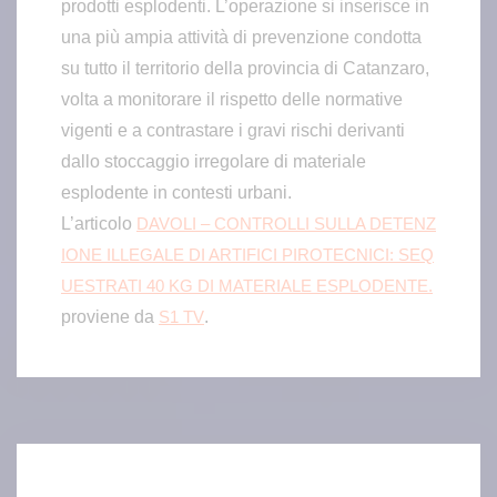
prodotti esplodenti. L’operazione si inserisce in
una più ampia attività di prevenzione condotta
su tutto il territorio della provincia di Catanzaro,
volta a monitorare il rispetto delle normative
vigenti e a contrastare i gravi rischi derivanti
dallo stoccaggio irregolare di materiale
esplodente in contesti urbani.
L’articolo
DAVOLI – CONTROLLI SULLA DETENZ
IONE ILLEGALE DI ARTIFICI PIROTECNICI: SEQ
UESTRATI 40 KG DI MATERIALE ESPLODENTE.
proviene da
.
S1 TV