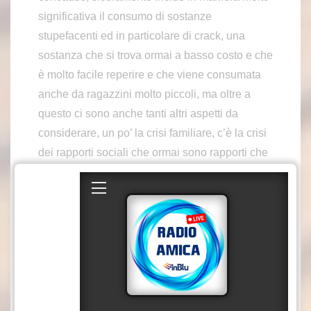
significativa il consumo di sostanze
stupefacenti ed in particolare di crack, una
sostanza che si trova ormai a basso costo e che
è molto facile reperire e che viene consumata
anche da ragazzini molto piccoli, ma oltre a
questo ci sono anche tanti altri aspetti da
considerare, un po’ la crisi familiare, c’è la crisi
dei rapporti sociali che ormai sono rapporti che
vengono intrattenuti spesso attraverso
piattaforme, non sono più rapporti veri. Abbiamo
una società che presenta tanti aspetti di fragilità
e di insicurezza che sicuramente incidono sulla
psiche di questi minori e abbiamo anche degli
esempi da parte dei soggetti adulti che sono
molto vicini alla violenza e allora è chiaro che
anche i minori agiscono con condotte di questo