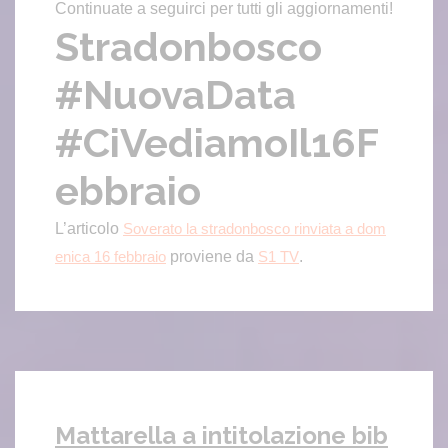
Continuate a seguirci per tutti gli aggiornamenti!
Stradonbosco
#NuovaData
#CiVediamoIl16F
ebbraio
L’articolo
Soverato la stradonbosco rinviata a dom
proviene da
.
enica 16 febbraio
S1 TV
Mattarella a intitolazione bib