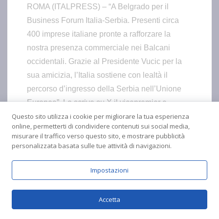
ROMA (ITALPRESS) – “A Belgrado per il
Business Forum Italia-Serbia. Presenti circa
400 imprese italiane pronte a rafforzare la
nostra presenza commerciale nei Balcani
occidentali. Grazie al Presidente Vucic per la
sua amicizia, l’Italia sostiene con lealtà il
percorso d’ingresso della Serbia nell’Unione
Europea”. Lo scrive su X il vicepremier e
Questo sito utilizza i cookie per migliorare la tua esperienza
ministro degli Esteri Antonio Tajani.
online, permetterti di condividere contenuti sui social media,
– Foto Agenzia Fotogramma –
misurare il traffico verso questo sito, e mostrare pubblicità
(ITALPRESS).
personalizzata basata sulle tue attività di navigazioni.
Impostazioni
Accetta