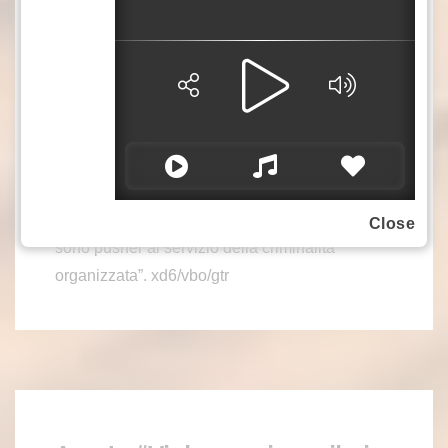
tipo”. “Come si inserisce la criminalità
organizzata in questo quadro? La criminalità
organizzata – aggiunge – sfrutta i soggetti
minorenni, ma sfrutta anche i soggetti non
imputabili ben consapevoli del fatto che a 10-12
anni non è possibile neppure instaurare un
procedimento penale. Quindi abbiamo
moltissimi minori, anche minori di 14 anni, che
Close
sono pusher al servizio della criminalità
organizzata”. xd6/vbo/gtr