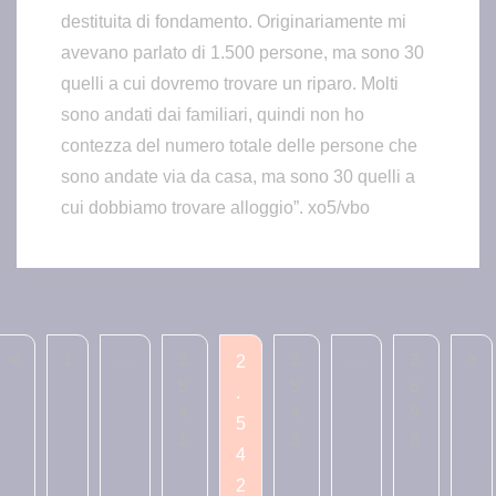
destituita di fondamento. Originariamente mi
avevano parlato di 1.500 persone, ma sono 30
quelli a cui dovremo trovare un riparo. Molti
sono andati dai familiari, quindi non ho
contezza del numero totale delle persone che
sono andate via da casa, ma sono 30 quelli a
cui dobbiamo trovare alloggio”. xo5/vbo
1
2.
2.
2.
…
2
…
5
5
6
.
4
4
9
5
1
3
6
4
2