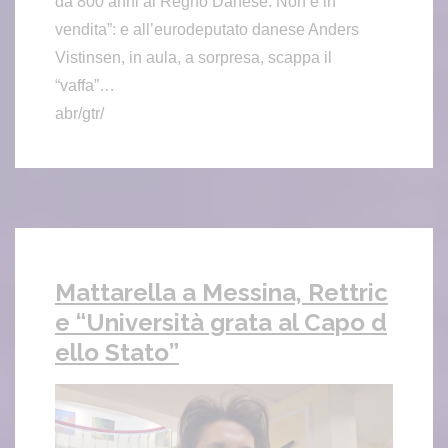
da 800 anni al Regno Danese. Non è in
vendita”: e all’eurodeputato danese Anders
Vistinsen, in aula, a sorpresa, scappa il
“vaffa”…
abr/gtr/
Mattarella a Messina, Rettric
e “Università grata al Capo d
ello Stato”