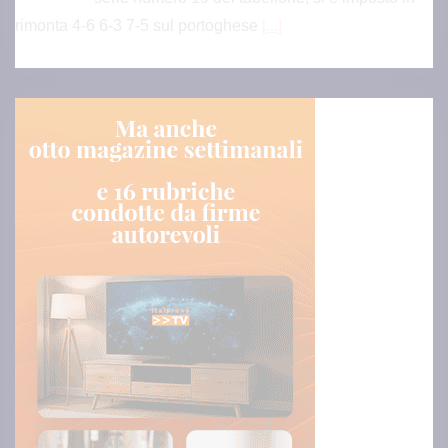
rimonta 4-6 6-3 7-5 sul portoghese
[...]