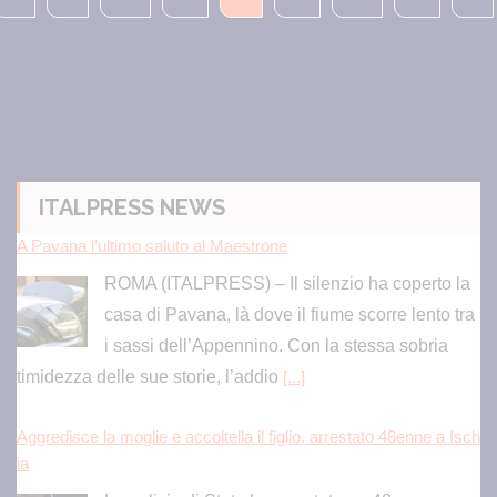
ITALPRESS NEWS
A Pavana l’ultimo saluto al Maestrone
ROMA (ITALPRESS) – Il silenzio ha coperto la
casa di Pavana, là dove il fiume scorre lento tra
i sassi dell’Appennino. Con la stessa sobria
timidezza delle sue storie, l’addio
[...]
Aggredisce la moglie e accoltella il figlio, arrestato 48enne a Isch
ia