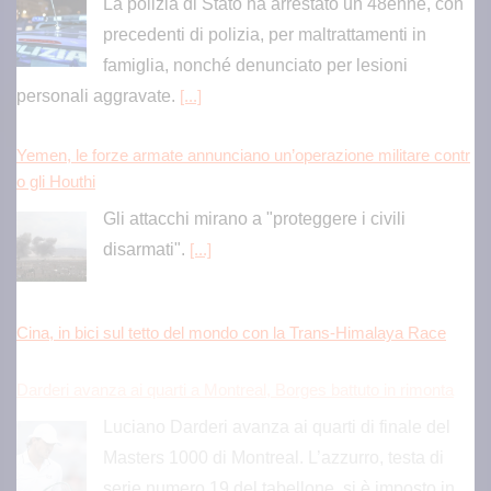
La polizia di Stato ha arrestato un 48enne, con
precedenti di polizia, per maltrattamenti in
famiglia, nonché denunciato per lesioni
personali aggravate.
[...]
Yemen, le forze armate annunciano un’operazione militare contr
o gli Houthi
Gli attacchi mirano a "proteggere i civili
disarmati".
[...]
Cina, in bici sul tetto del mondo con la Trans-Himalaya Race
Darderi avanza ai quarti a Montreal, Borges battuto in rimonta
Luciano Darderi avanza ai quarti di finale del
Masters 1000 di Montreal. L’azzurro, testa di
serie numero 19 del tabellone, si è imposto in