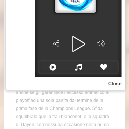
BRUGES (BELGIO) (ITALPRESS) – Pareggio
e nessuna rete per la Juventus di Thiago Motta,
che esce con un punto dalla trasferta di Bruges
Close
e non muove più di tanto la sua classifica,
anche se gli garantisce l’accesso aritmetico ai
playoff ad una sola partita dal termine della
prima fase della Champions League. Sfida
equilibrata quella tra i bianconeri e la squadra
di Hayen, con nessuna occasione nella prima