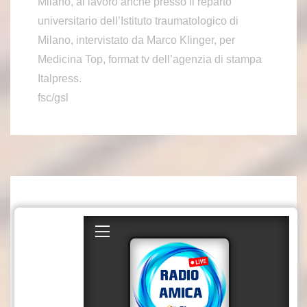
Milano, al lavoro anche presso il reparto
universitario dell’Istituto traumatologico di
Milano, intervistato da Marco Klinger, per
Medicina Top, format tv dell’agenzia di stampa
Italpress.
fsc/gsl
Pari senza reti a Bruges, Juve
sicura dei play-off Champion
s