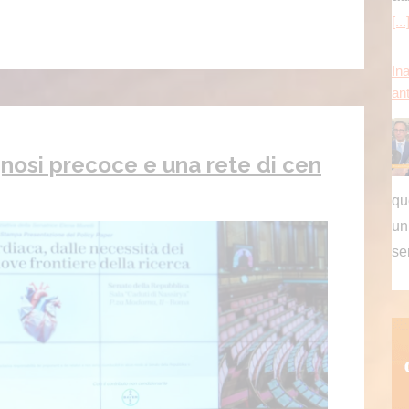
se
Me
oc
gnosi precoce e una rete di cen
es
di
[...