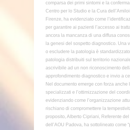
comparsa dei primi sintomi e la conferma
Centro per lo Studio e la Cura dell’Amil
Firenze, ha evidenziato come l’identifica
per garantire ai pazienti l’accesso ai trat
ancora la mancanza di una diffusa conosc
la genesi del sospetto diagnostico. Una vo
o escludere la patologia è standardizzato 
patologia distribuiti sul territorio naziona
ascrivibile ad un non riconoscimento del
approfondimento diagnostico e invio a cen
Nel documento emerge con forza anche la n
specializzati e l’ottimizzazione del coordi
evidenziando come l’organizzazione attual
rischiano di compromettere la tempestivit
proposito, Alberto Cipriani, Referente del
dell’AOU Padova, ha sottolineato come “pe