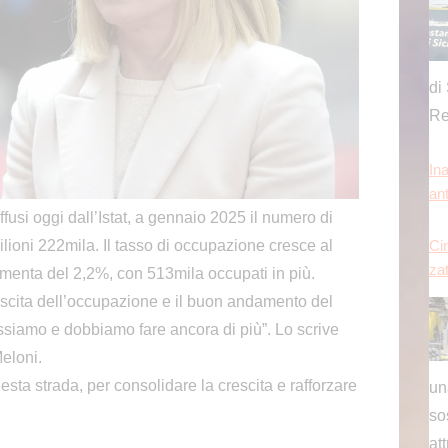
zat
un
so
at
si oggi dall’Istat, a gennaio 2025 il numero di
[...
ilioni 222mila. Il tasso di occupazione cresce al
enta del 2,2%, con 513mila occupati in più.
Ina
an
scita dell’occupazione e il buon andamento del
siamo e dobbiamo fare ancora di più”. Lo scrive
Meloni.
ta strada, per consolidare la crescita e rafforzare
qu
un