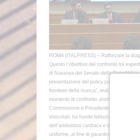
ROMA (ITALPRESS) – Rafforzare la diagnos
Questo l’obiettivo del confronto tra espert
di Nassirya del Senato della Repubblica,
presentazione del policy paper “Amiloidos
frontiere della ricerca”, realizzato con il
momento di confronto, promosso su inizia
Commissione e Presidente dell’Intergrup
Vascolari, ha riunito Istituzioni ed esperti
dell’amiloidosi cardiaca e della necessità 
uniforme, al fine di garantire ai pazient