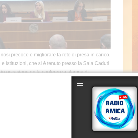
i precoce e migliorare la rete di presa in carico.
i e istituzioni, che si è tenuto presso la Sala Caduti
 in occasione della conferenza stampa di
i cardiaca: dalle necessità dei pazienti alle nuove
 contributo non condizionante di Bayer Italia. Questo
tiva della Senatrice Elena Murelli, Membro 10^
po Parlamentare sulle Malattie Cardio, Cerebro e
 clinici per discutere delle sfide legate alla diagnosi
di un sistema di presa in carico più strutturato e
i un accesso tempestivo e omogeneo alle cure.