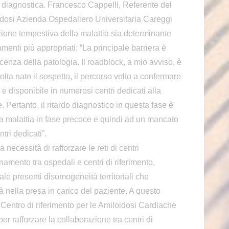
 diagnostica. Francesco Cappelli, Referente del
oidosi Azienda Ospedaliero Universitaria Careggi
zione tempestiva della malattia sia determinante
tamenti più appropriati: “La principale barriera è
enza della patologia. Il roadblock, a mio avviso, è
lta nato il sospetto, il percorso volto a confermare
e disponibile in numerosi centri dedicati alla
le. Pertanto, il ritardo diagnostico in questa fase è
la malattia in fase precoce e quindi ad un mancato
tri dedicati”.
ecessità di rafforzare le reti di centri
namento tra ospedali e centri di riferimento,
e presenti disomogeneità territoriali che
à nella presa in carico del paziente. A questo
 Centro di riferimento per le Amiloidosi Cardiache
r rafforzare la collaborazione tra centri di