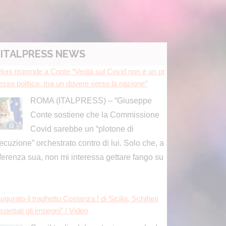
ITALPRESS NEWS
ugurato il traghetto Costanza I di Sicilia, Schifani
spettati gli impegni” / Video
Con il taglio del nastro inaugurale da
parte del presidente Renato Schifani,
è ufficialmente operativo il Costanza I
Sicilia, il primo traghetto di proprietà della
gione Siciliana
[...]
ugurato traghetto Costanza I di Sicilia, Schifani “M
tenuto impegni presi”
a, cresce il settore macchinari, a trainare le “attrez