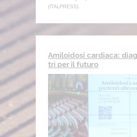
(ITALPRESS).
Amiloidosi cardiaca: dia
tri per il futuro