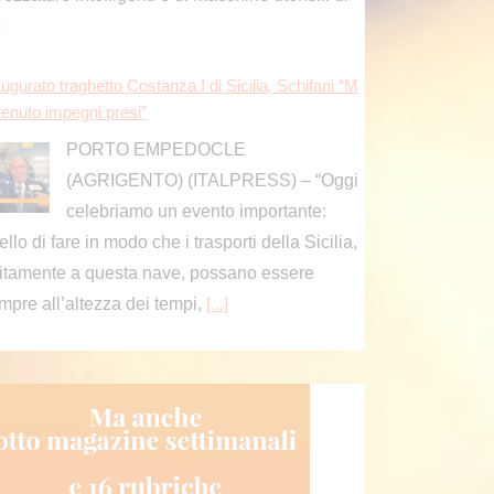
mpre all’altezza dei tempi,
[...]
loni risponde a Conte “Verità sul Covid non è un pr
esso politico, ma un dovere verso la nazione”
ROMA (ITALPRESS) – “Giuseppe
Conte sostiene che la Commissione
Covid sarebbe un “plotone di
ecuzione” orchestrato contro di lui. Solo che, a
fferenza sua, non mi interessa gettare fango su
]