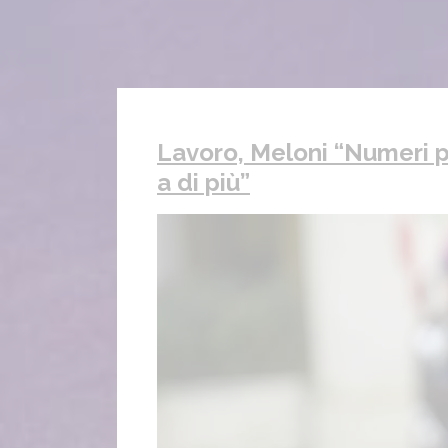
Lavoro, Meloni “Numeri p
a di più”