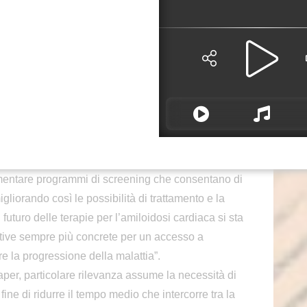
li, che ha evidenziato la necessità di rafforzare il
’amiloidosi cardiaca, proponendo soluzioni concrete
ecializzati e per l’istituzionalizzazione di un
ziale nazionale. E’ seguito poi l’intervento di
ttie Cardiovascolari, Endocrino-metaboliche e
tà, che ha illustrato il peso epidemiologico della
nto dei programmi di screening e di telemedicina.
erma Murelli – una sfida che impone un cambio di
della presa in carico dei pazienti. Per ridurre i
ementare programmi di screening che consentano di
gliorando così le possibilità di trattamento e la
l futuro delle terapie per l’amiloidosi cardiaca si sta
tive sempre più concrete per un accesso a
re la progressione della malattia”.
paper, particolare rilevanza assume la necessità di
ne di ridurre il tempo medio che intercorre tra la