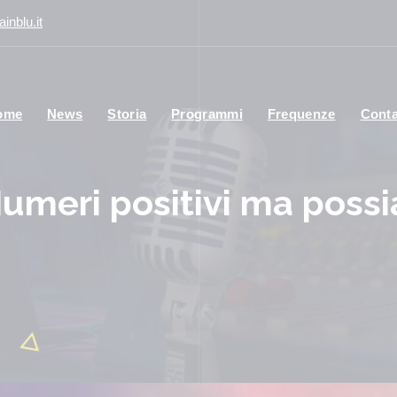
inblu.it
ome
News
Storia
Programmi
Frequenze
Conta
Numeri positivi ma poss