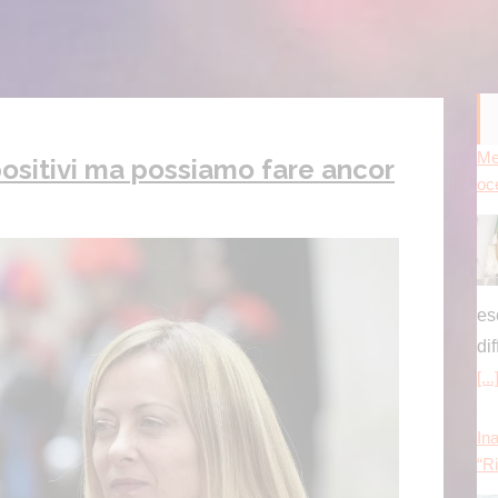
Ina
ositivi ma possiamo fare ancor
“Ri
di 
Re
Ina
an
Cin