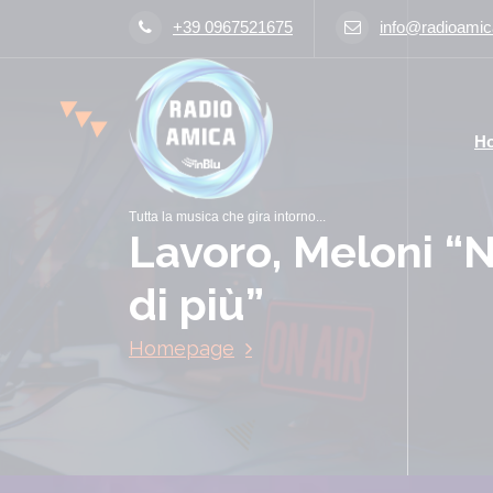
V
+39 0967521675
info@radioamica
a
i
a
l
H
c
o
n
Tutta la musica che gira intorno...
t
Lavoro, Meloni “
e
n
di più”
u
t
Homepage
o