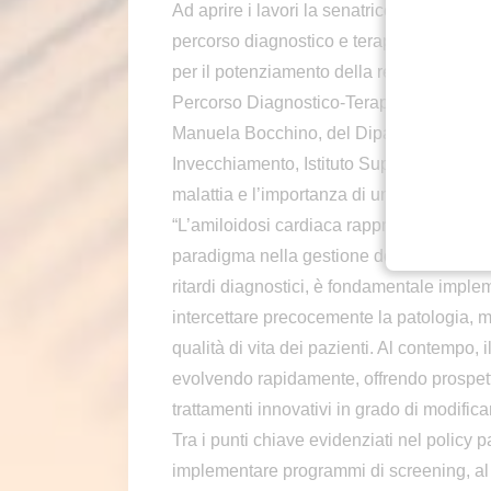
Ad aprire i lavori la senatrice Elena Murel
percorso diagnostico e terapeutico per l
per il potenziamento della rete di centri sp
Percorso Diagnostico-Terapeutico Assisten
Manuela Bocchino, del Dipartimento Mala
Invecchiamento, Istituto Superiore di Sani
malattia e l’importanza di un potenziame
“L’amiloidosi cardiaca rappresenta – aff
paradigma nella gestione della diagnosi e 
ritardi diagnostici, è fondamentale impl
intercettare precocemente la patologia, mi
qualità di vita dei pazienti. Al contempo, i
evolvendo rapidamente, offrendo prospet
trattamenti innovativi in grado di modifica
Tra i punti chiave evidenziati nel policy 
implementare programmi di screening, al fi