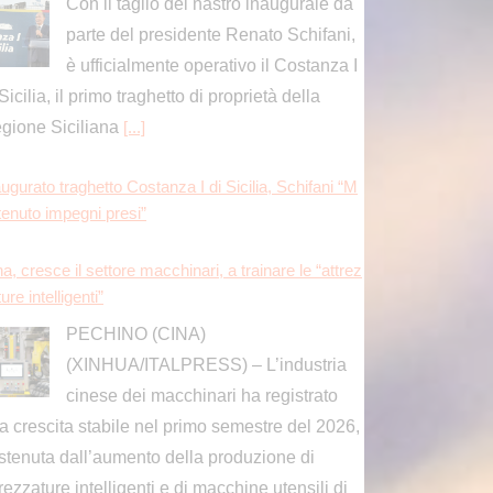
ure intelligenti”
PECHINO (CINA)
(XINHUA/ITALPRESS) – L’industria
cinese dei macchinari ha registrato
a crescita stabile nel primo semestre del 2026,
stenuta dall’aumento della produzione di
trezzature intelligenti e di macchine utensili di
]
ugurato traghetto Costanza I di Sicilia, Schifani “M
tenuto impegni presi”
PORTO EMPEDOCLE
(AGRIGENTO) (ITALPRESS) – “Oggi
celebriamo un evento importante:
ello di fare in modo che i trasporti della Sicilia,
itamente a questa nave, possano essere