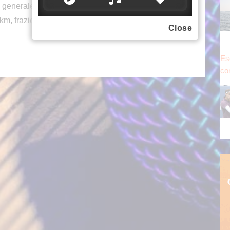
ica generale. Domani andrà in scena la settima
, frazione dedicata ai velocisti.
Close
Es
con