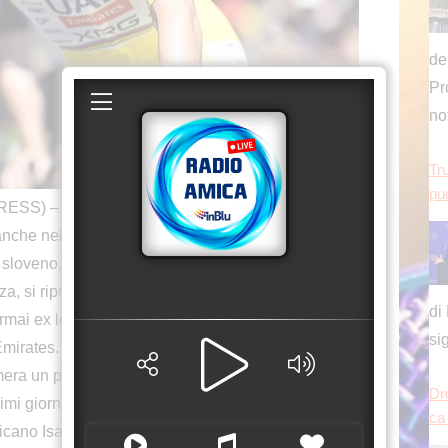
de
Pr
no
Tru
può
) – Tadej Pogacar concede il bis e, dopo il
 anche nella sesta tappa del Tour de France 2026,
loveno, in una delle frazioni più attese di questa
nza, si riprende anche la maglia gialla sbaragliando
di
rmai ex leader della generale Torstein Traeen, che
si
Emirates. Jonas Vingegaard, invece, chiude
era un pesantissimo ritardo di 2’38” che sarà
Dr
imi giorni. Completa il podio di giornata un altro
ca
cano Isaac Del Toro, che ora punta ad un