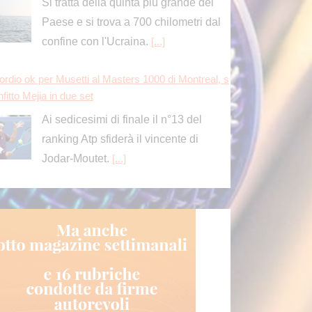
Si tratta della quinta più grande del
Paese e si trova a 700 chilometri dal
confine con l'Ucraina.
[...]
ordio ok per Musetti al Masters 1000 di Montreal, s
fitto Mejia in due set
Ai sedicesimi di finale il n°13 del
ranking Atp sfiderà il vincente di
Jodar-Moutet.
[...]