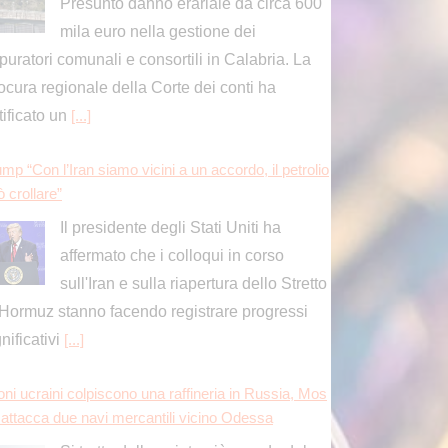
Presunto danno erariale da circa 600
mila euro nella gestione dei
puratori comunali e consortili in Calabria. La
ocura regionale della Corte dei conti ha
tificato un
[...]
mp “Con l’Iran siamo vicini a un accordo, il petrolio
 crollare”
Il presidente degli Stati Uniti ha
affermato che i colloqui in corso
sull'Iran e sulla riapertura dello Stretto
 Hormuz stanno facendo registrare progressi
gnificativi
[...]
oni ucraini colpiscono una raffineria in Russia, Mos
 attacca due navi mercantili vicino Odessa