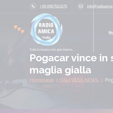
V
+39 0967521675
info@radioamica
a
i
a
l
H
c
o
n
Tutta la musica che gira intorno...
t
Pogacar vince in s
e
n
maglia gialla
u
t
Homepage
ITALPRESS NEWS
Pog
o