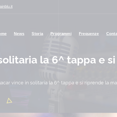
inblu.it
ome
News
Storia
Programmi
Frequenze
Conta
olitaria la 6^ tappa e si
acar vince in solitaria la 6^ tappa e si riprende la mag