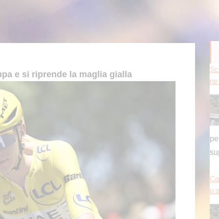
Sc
ppa e si riprende la maglia gialla
ne 
pe
su
Co
o s