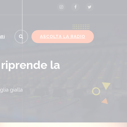
ASCOLTA LA RADIO
tti
 riprende la
lia gialla