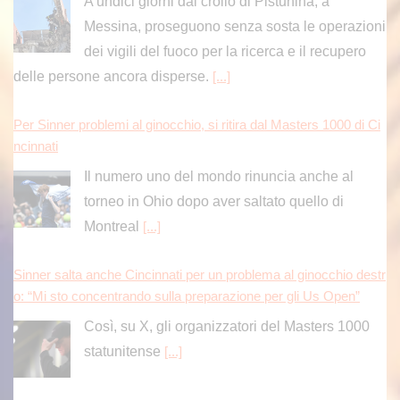
A undici giorni dal crollo di Pistunina, a
Messina, proseguono senza sosta le operazioni
dei vigili del fuoco per la ricerca e il recupero
delle persone ancora disperse.
[...]
Per Sinner problemi al ginocchio, si ritira dal Masters 1000 di Ci
ncinnati
Il numero uno del mondo rinuncia anche al
torneo in Ohio dopo aver saltato quello di
Montreal
[...]
Sinner salta anche Cincinnati per un problema al ginocchio destr
o: “Mi sto concentrando sulla preparazione per gli Us Open”
Così, su X, gli organizzatori del Masters 1000
statunitense
[...]