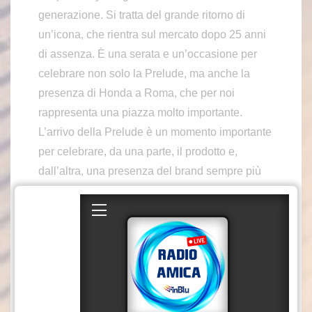
generazione. Si tratta del grande ritorno di
un’icona, che rientra sul mercato dopo 25 anni
di assenza. È una serata e un’occasione per
celebrare non solo la Prelude, ma anche la
presenza di Honda a Roma, che per noi
rappresenta una piazza molto importante.
L’arrivo della Prelude è un momento importante
per celebrare, da una parte, il prodotto e,
dall’altra, una presenza del brand sempre più
forte e radicata nel mercato romano”. Lo ha
detto Vincenzo Picardi, Direttore Marketing di
Honda, a margine del Summer Party 2026,
l’evento organizzato da Dimensione Advertising
e Casina Valadier, che ha visto Honda Auto
Italia protagonista in qualità di Main Partner,
insieme alle divisioni Moto e Marine.