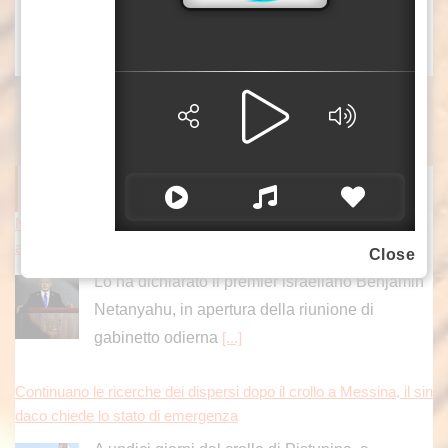
xc7/col3/mca3
ITALPRESS NEWS
Netanyahu respinge il piano del Board of Peace per Gaza. Ham
as “Rispettare quanto concordato”
Close
Lo ha dichiarato il premier israeliano Benjamin
Netanyahu, in apertura della riunione di
gabinetto odierna
[...]
Continuano le ricerche dei dispersi dopo il crollo a Messina, il sin
daco chiede lo stato di emergenza