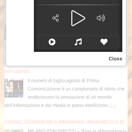
Ddl “Coesione e crescita”, ok dalla Giunta Schifani a manovra d
a oltre 220 milioni
Il disegno di legge “Coesione e crescita” varato
dalla giunta Schifani vale complessivamente
221 milioni e dà risposte ai cittadini in tema di
lotta al caro-vita
[...]
Close
Prima Comunicazione, il mondo dell’informazione al centro del n
uovo numero
Il numero di luglio-agosto di Prima
Comunicazione è un campionario di storie che
restituiscono la sensazione di un mondo
dell'informazione e dei media in piena ebollizione.
[...]
Comazzi “Gli animali non si abbandonano, denunciate chi lo fa”
MILANO (ITALPRESS) – “Non si abbandonano