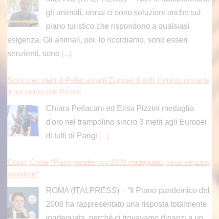
gli animali, ormai ci sono soluzioni anche sul
piano turistico che rispondono a qualsiasi
esigenza. Gli animali, poi, lo ricordiamo, sono esseri
senzienti, sono
[...]
Storico en plein di Pellacani agli Europei di tuffi, il quinto oro arriv
a nel sincro con Pizzini
Chiara Pellacani ed Elisa Pizzini medaglia
d'oro nel trampolino sincro 3 metri agli Europei
di tuffi di Parigi
[...]
Covid, Conte “Piano pandemico 2006 inadeguato, virus senza p
recedenti”
ROMA (ITALPRESS) – “Il Piano pandemico del
2006 ha rappresentato una risposta totalmente
inadeguata, perchè ci trovavamo dinanzi a un