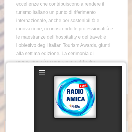
eccellenze che contribuiscono a rendere il
turismo italiano un punto di riferimento
internazionale, anche per sostenibilità e
innovazione, riconoscendo le professionalità e
le maestranze dell’hospitality e del travel: è
l’obiettivo degli Italian Tourism Awards, giunti
alla settima edizione. La cerimonia di
premiazione è in programma al Teatro
dell’Opera di Roma il prossimo 2 dicembre.
xc3/f04/fsc
ITALPRESS NEWS