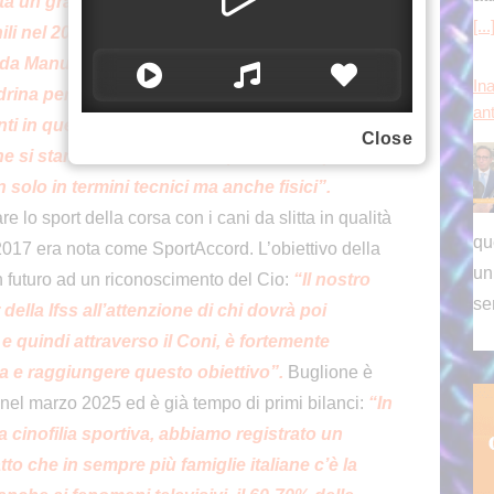
tata un grande successo
– ha ricordato -.
In
se
ili nel 2028 e abbiamo anche la fortuna che il
 da Manuela Di Centa, che non ha bisogno di
rina per quanto riguarda questa disciplina.
nti in questa kermesse olimpica come sport
Close
he si stanno avvicinando a questa disciplina
 solo in termini tecnici ma anche fisici”.
re lo sport della corsa con i cani da slitta in qualità
2017 era nota come SportAccord. L’obiettivo della
in futuro ad un riconoscimento del Cio:
“Il nostro
della Ifss all’attenzione di chi dovrà poi
c e quindi attraverso il Coni, è fortemente
a e raggiungere questo obiettivo”.
Buglione è
e nel marzo 2025 ed è già tempo di primi bilanci:
“In
 cinofilia sportiva, abbiamo registrato un
o che in sempre più famiglie italiane c’è la