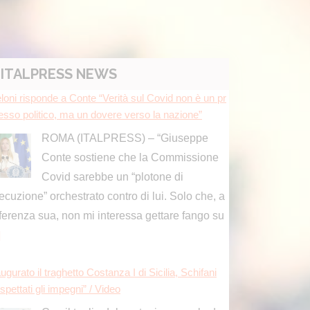
Covid sarebbe un “plotone di
ecuzione” orchestrato contro di lui. Solo che, a
fferenza sua, non mi interessa gettare fango su
]
ITALPRESS NEWS
ugurato il traghetto Costanza I di Sicilia, Schifani
spettati gli impegni” / Video
Con il taglio del nastro inaugurale da
parte del presidente Renato Schifani,
è ufficialmente operativo il Costanza I
Sicilia, il primo traghetto di proprietà della
gione Siciliana
[...]
ugurato traghetto Costanza I di Sicilia, Schifani “M
tenuto impegni presi”
a, cresce il settore macchinari, a trainare le “attrez