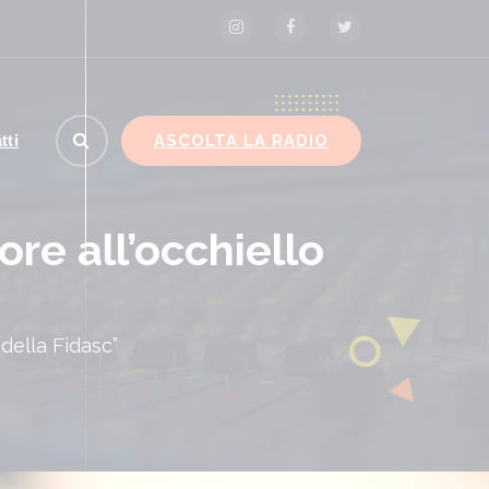
ASCOLTA LA RADIO
tti
ore all’occhiello
 della Fidasc”
loni risponde a Conte “Verità sul Covid non è un pr
esso politico, ma un dovere verso la nazione”
ROMA (ITALPRESS) – “Giuseppe
Conte sostiene che la Commissione