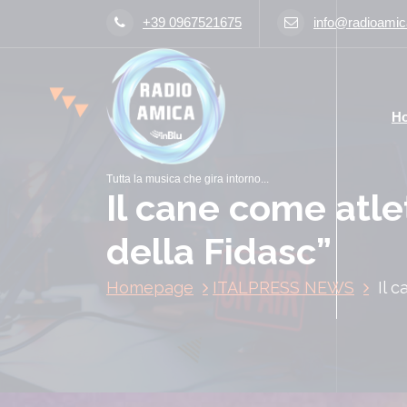
V
+39 0967521675
info@radioamica
a
i
a
l
H
c
o
n
Tutta la musica che gira intorno...
t
Il cane come atle
e
n
della Fidasc”
u
t
Homepage
ITALPRESS NEWS
Il 
o