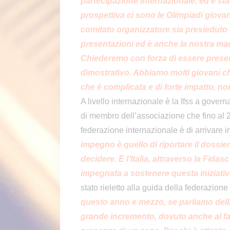
partecipazione internazionale, ed è s
prospettiva ci sono le Olimpiadi giovan
comitato organizzatore sia presieduto
presentazioni ed è anche la nostra mad
Chiederemo con forza di essere prese
dimostrativo. Abbiamo molti giovani c
che è complicata e di forte impatto, non
A livello internazionale è la Ifss a governa
di membro dell’associazione che fino al 
federazione internazionale è di arrivare 
impegno è quello di riportare il dossier 
decidere. E l’Italia, attraverso la Fidas
impegnata a sostenere questa iniziativ
stato rieletto alla guida della federazion
questo anno e mezzo, se parliamo della
grande incremento, dovuto anche al fatt