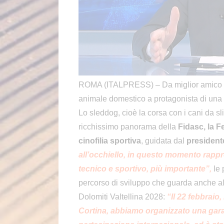
ROMA (ITALPRESS) – Da miglior amico dell’
animale domestico a protagonista di una dis
Lo sleddog, cioè la corsa con i cani da sl
ricchissimo panorama della
Fidasc, la Fe
cinofilia sportiva
, guidata dal
president
all’occhiello, in questo momento rappre
tecnico e sportivo, più importante”,
le 
percorso di sviluppo che guarda anche all
Dolomiti Valtellina 2028:
“Il 22 febbraio,
Cortina, abbiamo organizzato una gara