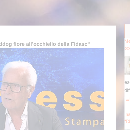
es
di
[...
Ina
ddog fiore all’occhiello della Fidasc”
“Ri
di 
Re
Ina
an
Cin