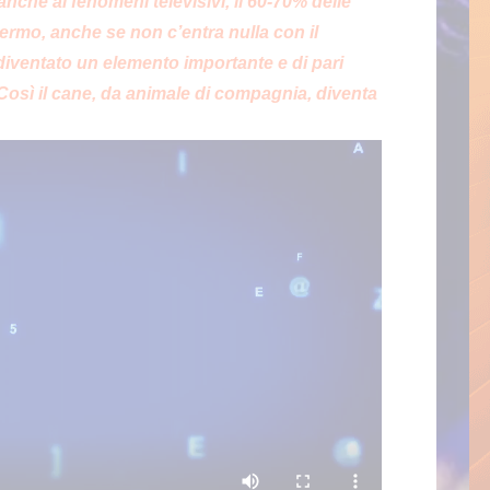
anche ai fenomeni televisivi, il 60-70% delle
rmo, anche se non c’entra nulla con il
 diventato un elemento importante e di pari
Così il cane, da animale di compagnia, diventa