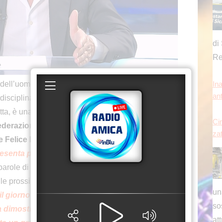
zat
un
so
uomo ad atleta a tutti gli effetti. Da fedele
at
ciplina in costante crescita, in Italia e all’estero.
[...
itta, è una disciplina sempre più centrale nel
derazione italiana discipline armi sportive e
Ina
e Felice Buglione.
“E’ il nostro fiore
an
senta per noi l’impegno politico, oltre che
parole di Buglione in un’intervista all’Italpress. Un
e prossime Olimpiadi giovanili invernali di
 il giorno della chiusura dei Giochi di Milano
qu
 dimostrativa di sleddog, con una
un