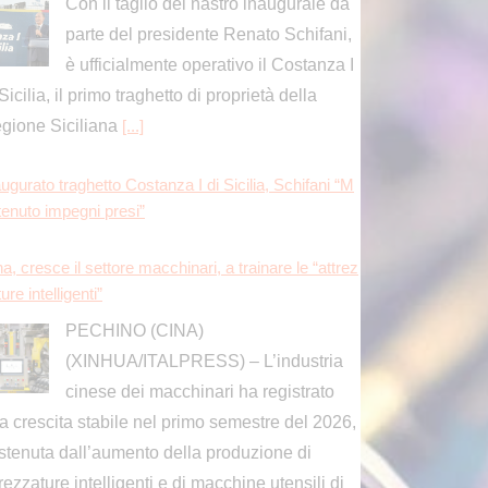
ure intelligenti”
PECHINO (CINA)
(XINHUA/ITALPRESS) – L’industria
cinese dei macchinari ha registrato
a crescita stabile nel primo semestre del 2026,
stenuta dall’aumento della produzione di
trezzature intelligenti e di macchine utensili di
]
ugurato traghetto Costanza I di Sicilia, Schifani “M
tenuto impegni presi”
PORTO EMPEDOCLE
(AGRIGENTO) (ITALPRESS) – “Oggi
celebriamo un evento importante:
ello di fare in modo che i trasporti della Sicilia,
itamente a questa nave, possano essere