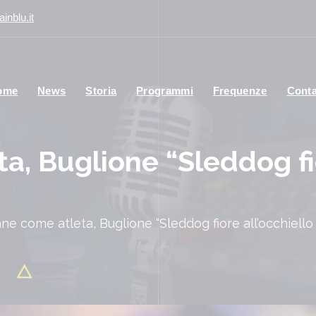
inblu.it
ome
News
Storia
Programmi
Frequenze
Conta
ta, Buglione “Sleddog fi
cane come atleta, Buglione “Sleddog fiore all’occhiello
Me
oc