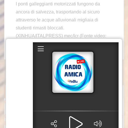
I ponti galleggianti motorizzati fungono da
ancora di salvezza, trasportando al sicuro
attraverso le acque alluvionali migliaia di
studenti rimasti bloccati.
(XINHUA/ITALPRESS) mec/lcr (Fonte video:
Xinhua)
ITALPRESS NEWS
Cina, cresce il settore macchinari, a trainare le “attrezzature inte
lligenti”
PECHINO (CINA) (XINHUA/ITALPRESS) –
L’industria cinese dei macchinari ha registrato