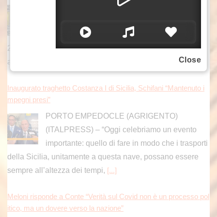
una crescita stabile nel primo semestre del
2026, sostenuta dall’aumento della produzione di
attrezzature intelligenti e di macchine utensili di
[...]
Close
Inaugurato traghetto Costanza I di Sicilia, Schifani “Mantenuto i
mpegni presi”
PORTO EMPEDOCLE (AGRIGENTO)
(ITALPRESS) – “Oggi celebriamo un evento
importante: quello di fare in modo che i trasporti
della Sicilia, unitamente a questa nave, possano essere
sempre all’altezza dei tempi,
[...]
Meloni risponde a Conte “Verità sul Covid non è un processo pol
itico, ma un dovere verso la nazione”
ROMA (ITALPRESS) – “Giuseppe Conte
sostiene che la Commissione Covid sarebbe un