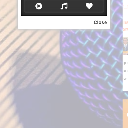
[...
Close
Ina
an
qu
un
se