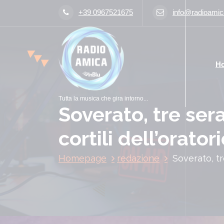
V
+39 0967521675
info@radioamica
a
i
a
l
H
c
o
n
Tutta la musica che gira intorno...
t
Soverato, tre sera
e
n
cortili dell’orator
u
t
Homepage
redazione
Soverato, tre
o