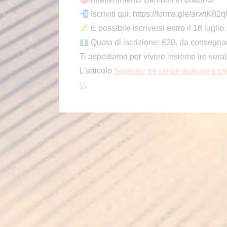
Iscriviti qui: https://forms.gle/arwtK
È possibile iscriversi entro il 18 luglio.
Quota di iscrizione: €20, da consegnar
Ti aspettiamo per vivere insieme tre serate 
L’articolo
Soverato, tre serate dedicate a chi s
.
V