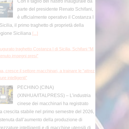
Con il taglio del nastro inaugurale da
parte del presidente Renato Schifani,
è ufficialmente operativo il Costanza I
Sicilia, il primo traghetto di proprietà della
gione Siciliana
[...]
ugurato traghetto Costanza I di Sicilia, Schifani “M
tenuto impegni presi”
a, cresce il settore macchinari, a trainare le “attrez
ure intelligenti”
PECHINO (CINA)
(XINHUA/ITALPRESS) – L’industria
cinese dei macchinari ha registrato
a crescita stabile nel primo semestre del 2026,
stenuta dall’aumento della produzione di
trezzature intelligenti e di macchine utensili di