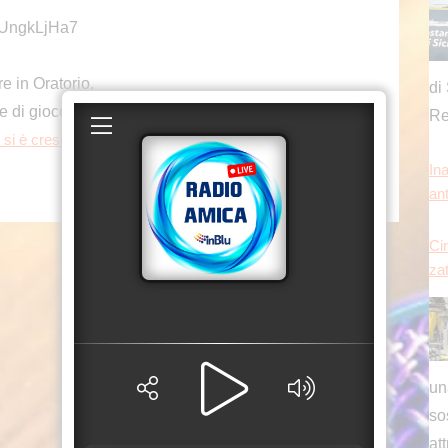
82qUngkLjHa7
e in Oratorio.
di 
di gioco, amicizia, sorrisi e un tuffo nei ricordi!
Re
proviene da
i è cresciuto tra i cortili dell’oratorio
S1 T
Ina
an
Cin
zat
un
so
at