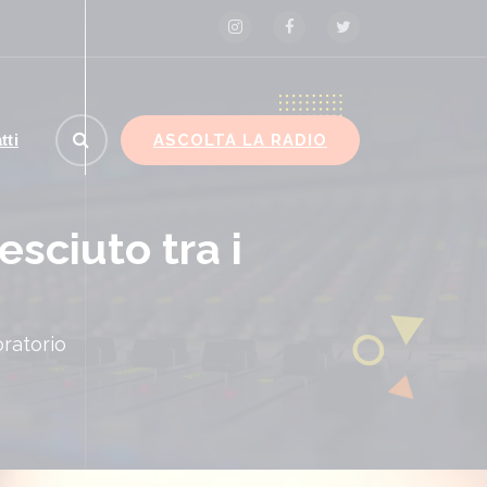
ASCOLTA LA RADIO
tti
esciuto tra i
oratorio