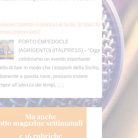
]
ugurato traghetto Costanza I di Sicilia, Schifani “M
tenuto impegni presi”
PORTO EMPEDOCLE
(AGRIGENTO) (ITALPRESS) – “Oggi
celebriamo un evento importante:
ello di fare in modo che i trasporti della Sicilia,
itamente a questa nave, possano essere
mpre all’altezza dei tempi,
[...]