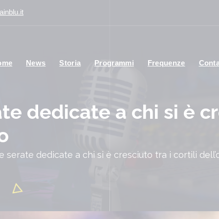
inblu.it
ome
News
Storia
Programmi
Frequenze
Conta
te dedicate a chi si è cr
io
 serate dedicate a chi si è cresciuto tra i cortili dell’