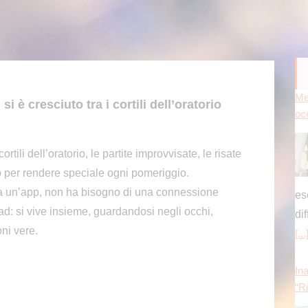
Me
i è cresciuto tra i cortili dell’oratorio
oc
ortili dell’oratorio, le partite improvvisate, le risate
o per rendere speciale ogni pomeriggio.
 da un’app, non ha bisogno di una connessione
es
d: si vive insieme, guardandosi negli occhi,
di
ni vere.
[...
Ina
“Ri