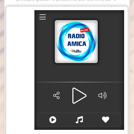
il modo in cui viene verificato: nessun controllo
preventivo, solo la firma di chi quel salario deve
dimostrare di rispettarlo”.
“E’ come chiedere all’oste se il vino è buono –
dice il Segretario Generale di Confintesa,
Francesco Prudenzano -. Il salario giusto è
legge, e la direzione è quella giusta. Ma se a
garantire che un’azienda paga il dovuto è
l’azienda stessa, il principio si svuota. E i soldi
pubblici escono prima che qualcuno abbia
controllato”.
La proposta di Confintesa è quella di un bollino
pubblico, rilasciato prima da un soggetto
indipendente, che certifichi che il contratto
applicato rispetta davvero i minimi – economici
e normativi. E’ la proposta di legge sulla