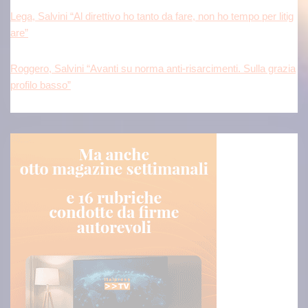
Lega, Salvini “Al direttivo ho tanto da fare, non ho tempo per litig
are”
Roggero, Salvini “Avanti su norma anti-risarcimenti. Sulla grazia
profilo basso”