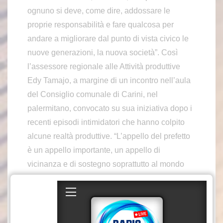
ognuno si deve, come dire, addossare le
proprie responsabilità e fare qualcosa per
andare a migliorare dal punto di vista civico le
nuove generazioni, la nuova società”. Così
l’assessore regionale alle Attività produttive
Edy Tamajo, a margine di un incontro nell’aula
del Consiglio comunale di Carini, nel
palermitano, convocato su sua iniziativa dopo i
recenti episodi intimidatori che hanno colpito
alcune realtà produttive. “L’appello del prefetto
è un appello importante, un appello di
vicinanza e di sostegno soprattutto al mondo
delle imprese che vivono questo stato di timore
– aggiunge -. Ho evidenziato che la politica
deve stare vicina e anche la battaglia contro la
criminalità organizzata è importante per una