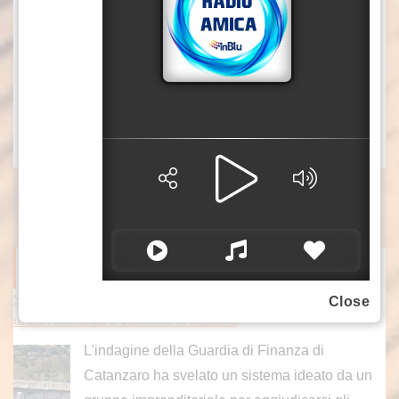
politica di sviluppo economico. Chi viene in
Sicilia oggi non deve avere preoccupazioni che
ci può essere qualcuno che possa essere
oggetto di intimidazione”. vbo/gtr
(Fonte video: ufficio stampa Edy Tamajo)
ITALPRESS NEWS
Scoperto danno erariale da 600 mila euro nella gestione dei dep
Close
uratori comunali e consortili in Calabria
L'indagine della Guardia di Finanza di
Catanzaro ha svelato un sistema ideato da un