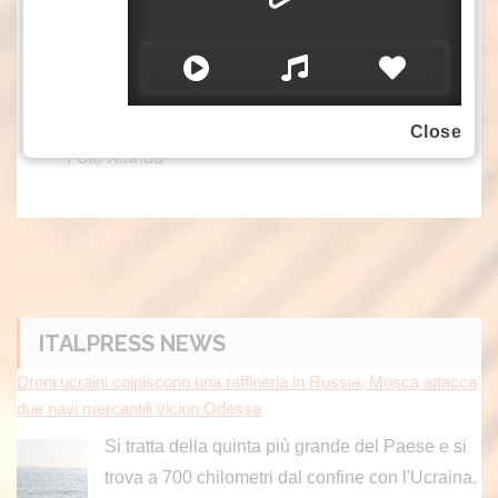
risultato in testa anche per qualità dei brevetti,
misurata in base ai punteggi di valore e
competitività, con Stati Uniti e Giappone
rispettivamente al secondo e al terzo posto.
(ITALPRESS).
Close
-Foto Xinhua-
ITALPRESS NEWS
Droni ucraini colpiscono una raffineria in Russia, Mosca attacca
due navi mercantili vicino Odessa
Si tratta della quinta più grande del Paese e si
trova a 700 chilometri dal confine con l'Ucraina.