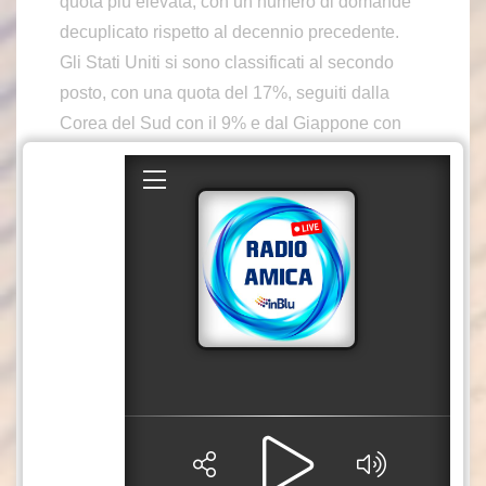
quota più elevata, con un numero di domande
decuplicato rispetto al decennio precedente.
Gli Stati Uniti si sono classificati al secondo
posto, con una quota del 17%, seguiti dalla
Corea del Sud con il 9% e dal Giappone con
l’8%.
Le aziende cinesi hanno dominato anche a
livello aziendale, occupando otto delle prime
dieci posizioni per numero di domande di
brevetto nel settore fintech. La Industrial and
Commercial Bank of China ha guidato la
classifica globale, seguita dalla Bank of China,
dalla China Construction Bank e da Tencent, tra
gli altri operatori presenti nella top 10.
L’indagine ha rilevato che il vantaggio della
Cina va oltre il semplice volume: il Paese è