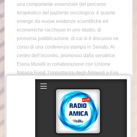
una componente essenziale del percorso
terapeutico del paziente oncologico: è quanto
emerge da nuove evidenze scientifiche ed
economiche racchiuse in uno studio, di
prossima pubblicazione, di cui si è discusso ne
corso di una conferenza stampa in Senato. Al
centro dell’incontro, promosso dalla senatrice
Elena Murelli in collaborazione con Unione
Italiana Food. l’importanza degli Alimenti a Fini
Medici Speciali. In assenza di un pieno
riconoscimento nei Livelli Essenziali di
Assistenza, l’accesso agli Alimenti a Fini
Medici Speciali non è garantito in modo
uniforme sul territorio nazionale. Ne deriva una
situazione a macchia di leopardo: alcuni
pazienti riescono ad accedere ai supporti