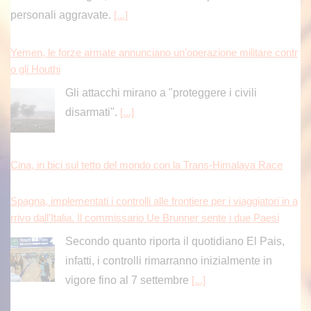
personali aggravate.
[...]
Yemen, le forze armate annunciano un’operazione militare contr
o gli Houthi
Gli attacchi mirano a "proteggere i civili
disarmati".
[...]
Cina, in bici sul tetto del mondo con la Trans-Himalaya Race
Spagna, implementati i controlli alle frontiere per i viaggiatori in a
rrivo dall’Italia. Il commissario Ue Brunner sente i due Paesi
Secondo quanto riporta il quotidiano El Pais,
infatti, i controlli rimarranno inizialmente in
vigore fino al 7 settembre
[...]