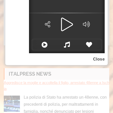
nutrizionali necessari, altri sono costretti a
sostenere costi di tasca propria, affrontare iter
burocratici complessi o rinunciare al
trattamento.
fsc/azn
Close
ITALPRESS NEWS
Aggredisce la moglie e accoltella il figlio, arrestato 48enne a Isch
ia
La polizia di Stato ha arrestato un 48enne, con
precedenti di polizia, per maltrattamenti in
famiglia, nonché denunciato per lesioni