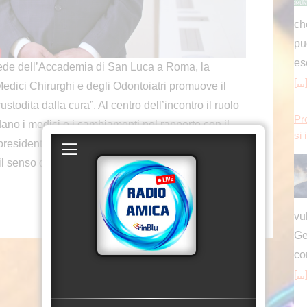
vu
sede dell’Accademia di San Luca a Roma, la
Ge
edici Chirurghi e degli Odontoiatri promuove il
co
ustodita dalla cura”. Al centro dell’incontro il ruolo
[...
dano i medici e i cambiamenti nel rapporto con il
l presidente della Fnomceo, Filippo Anelli, l’obiettivo
Pr
senso della professione e le aspettative delle
si 
vu
Ge
co