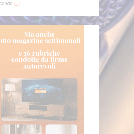
feriscono le autorità ucraine. La
[...]