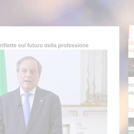
Del
iflette sul futuro della professione
ch
pu
es
[...
Pr
si 