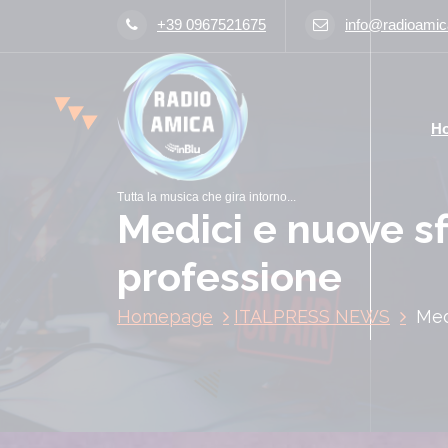
V
+39 0967521675
info@radioamica
a
i
a
l
H
c
o
n
Tutta la musica che gira intorno...
t
Medici e nuove sf
e
n
professione
u
t
Homepage
ITALPRESS NEWS
Med
o