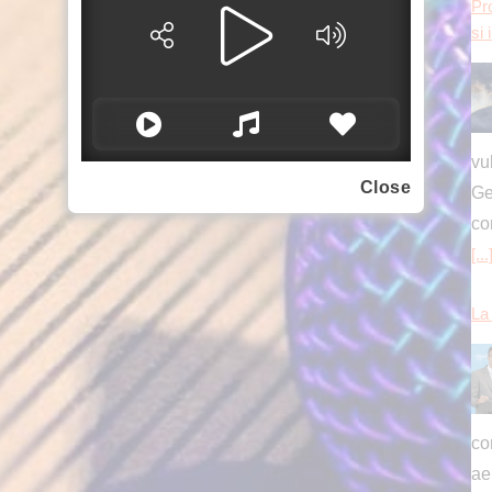
[...
La 
Close
con
ae
se
Att
un
mo