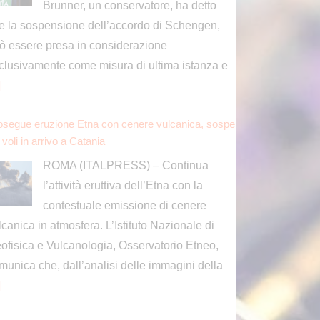
ROMA (ITALPRESS) – Continua
l’attività eruttiva dell’Etna con la
contestuale emissione di cenere
lcanica in atmosfera. L’Istituto Nazionale di
ofisica e Vulcanologia, Osservatorio Etneo,
munica che, dall’analisi delle immagini della
]
osegue eruzione Etna con cenere vulcanica, sospe
i voli in arrivo a Catania
ROMA (ITALPRESS) – Continua
l’attività eruttiva dell’Etna con la
contestuale emissione di cenere
lcanica in atmosfera. L’Istituto Nazionale di
ofisica e Vulcanologia, Osservatorio Etneo,
munica che, dall’analisi delle immagini della