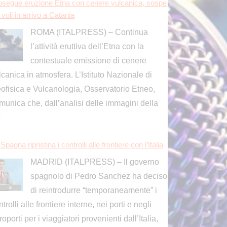
]
Spagna ripristina i controlli alle frontiere con l’Italia
MADRID (ITALPRESS) – Il governo
spagnolo di Pedro Sanchez ha deciso
di reintrodurre “temporaneamente” i
trolli alle frontiere interne, nei porti e negli
roporti per i viaggiatori provenienti dall’Italia,
condo
[...]
acchi russi nella notte vicino Kiev, tre morti tra cui
 bambino
KIEV (UCRAINA) (ITALPRESS) –
Notte di attacchi russi a Kiev e
dintorni. Il bilancio è di tre persone
rte, tra cui un bambino, secondo quando