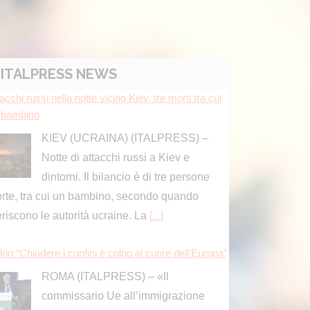
ITALPRESS NEWS
rio “Chiudere i confini è colpo al cuore dell’Europa”
ROMA (ITALPRESS) – «Il
commissario Ue all’immigrazione
Brunner, un conservatore, ha detto
e la sospensione dell’accordo di Schengen,
ò essere presa in considerazione
clusivamente come misura di ultima istanza e
]
osegue eruzione Etna con cenere vulcanica, sospe
i voli in arrivo a Catania