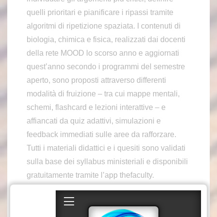
quelli prioritari e pianificare i ripassi tramite
algoritmi di ripetizione spaziata. I contenuti di
biologia, chimica e fisica, realizzati dai docenti
della rete MOOD lo scorso anno e aggiornati
quest’anno secondo i programmi del semestre
aperto, sono proposti attraverso differenti
modalità di fruizione – tra cui mappe mentali,
schemi, flashcard e lezioni interattive – e
affiancati da quiz adattivi, simulazioni e
feedback immediati sulle aree da rafforzare.
Tutti i materiali didattici e i quesiti sono validati
sulla base dei syllabus ministeriali e disponibili
gratuitamente tramite l’app thefaculty.
Parallelamente, docenti e atenei possono
accedere a strumenti di monitoraggio aggregato
che consentono di osservare i principali trend di