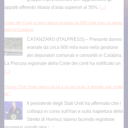
CATANZARO (ITALPRESS) – Presunto danno
erariale da circa 600 mila euro nella gestione
dei depuratori comunali e consortili in Calabria.
La Procura regionale della Corte dei conti ha notificato un
[...]
Trump “Con l’Iran siamo vicini a un accordo, il petrolio può crolla
re”
Il presidente degli Stati Uniti ha affermato che i
colloqui in corso sull'Iran e sulla riapertura dello
Stretto di Hormuz stanno facendo registrare
progressi significativi
[...]
Droni ucraini colpiscono una raffineria in Russia, Mosca attacca
due navi mercantili vicino Odessa
Si tratta della quinta più grande del Paese e si