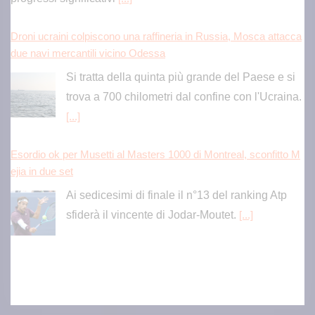
trova a 700 chilometri dal confine con l'Ucraina.
[...]
Esordio ok per Musetti al Masters 1000 di Montreal, sconfitto M
ejia in due set
Ai sedicesimi di finale il n°13 del ranking Atp
sfiderà il vincente di Jodar-Moutet.
[...]
Scoperto danno erariale da 600 mila euro nella gestione dei dep
uratori comunali e consortili in Calabria
L'indagine della Guardia di Finanza di
Catanzaro ha svelato un sistema ideato da un
gruppo imprenditoriale per aggiudicarsi gli
appalti offrendo ribassi d'asta superiori al 50%.
[...]