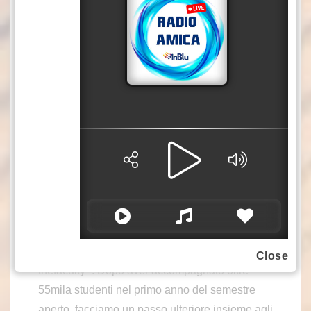
apprendimento e individuare tempestivamente
eventuali aree di difficoltà.
“Oggi non basta più mettere a disposizione quiz
e simulazioni. Per preparare davvero gli
studenti alle nuove modalità di selezione è
necessario un approccio più completo, evoluto,
capace di adattarsi alle esigenze, al livello di
partenza e agli obiettivi di ciascuno. La sfida
non è soltanto valutare le competenze, ma
accompagnare ogni studente lungo un percorso
di preparazione sempre più efficace e
realmente costruito su misura – sottolinea
Christian Drammis, CEO e fondatore di
Close
thefaculty -. Dopo aver accompagnato oltre
55mila studenti nel primo anno del semestre
aperto, facciamo un passo ulteriore insieme agli