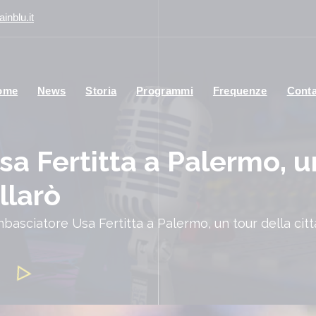
inblu.it
ome
News
Storia
Programmi
Frequenze
Conta
a Fertitta a Palermo, un
llarò
mbasciatore Usa Fertitta a Palermo, un tour della cit