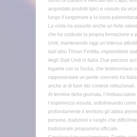
storici di Ballarò e Mercato del Capo, dov
acquistato prodotti tipici e vissuto da vici
lungo il lungomare e la costa palermitana
La visita ha assunto anche un forte valor
che ha costruito la propria formazione e p
Uniti, mantenendo oggi un’intensa attività
dall’altro Tilman Fertitta, imprenditore st
degli Stati Uniti in Italia. Due percorsi 
legame con la Sicilia, che testimoniano c
rappresentare un ponte concreto tra Italia 
anche al di fuori dei contesti istituzionali.
Al termine della giornata, l’Ambasciato
l’esperienza vissuta, sottolineando come 
profondamente il territorio gli abbia perm
persone, tradizioni e luoghi che difficil
tradizionale programma ufficiale.