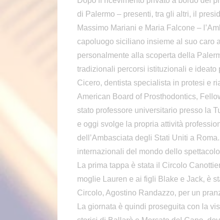
Dopo il ricevimento privato a bordo del 
di Palermo – presenti, tra gli altri, il pre
Massimo Mariani e Maria Falcone – l’Amba
capoluogo siciliano insieme al suo caro
personalmente alla scoperta della Palermo
tradizionali percorsi istituzionali e ideato
Cicero, dentista specialista in protesi e r
American Board of Prosthodontics, Fellow
stato professore universitario presso la 
e oggi svolge la propria attività profess
dell’Ambasciata degli Stati Uniti a Roma.
internazionali del mondo dello spettaco
La prima tappa è stata il Circolo Canottie
moglie Lauren e ai figli Blake e Jack, è 
Circolo, Agostino Randazzo, per un pranz
La giornata è quindi proseguita con la vis