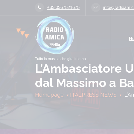
V
+39 0967521675
info@radioamica
a
i
a
l
H
c
o
n
Tutta la musica che gira intorno...
t
L’Ambasciatore Us
e
n
dal Massimo a Ba
u
t
Homepage
ITALPRESS NEWS
L’A
o