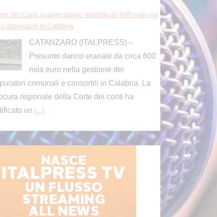
rte dei Conti scopre danno erariale da 600 mila eur
u depuratori in Calabria
CATANZARO (ITALPRESS) –
Presunto danno erariale da circa 600
mila euro nella gestione dei
puratori comunali e consortili in Calabria. La
ocura regionale della Corte dei conti ha
tificato un
[...]