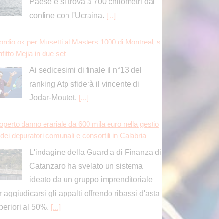
Paese e si trova a 700 chilometri dal
confine con l'Ucraina.
[...]
ordio ok per Musetti al Masters 1000 di Montreal, s
fitto Mejia in due set
Ai sedicesimi di finale il n°13 del
ranking Atp sfiderà il vincente di
Jodar-Moutet.
[...]
operto danno erariale da 600 mila euro nella gestio
dei depuratori comunali e consortili in Calabria
L'indagine della Guardia di Finanza di
Catanzaro ha svelato un sistema
ideato da un gruppo imprenditoriale
r aggiudicarsi gli appalti offrendo ribassi d'asta
periori al 50%.
[...]