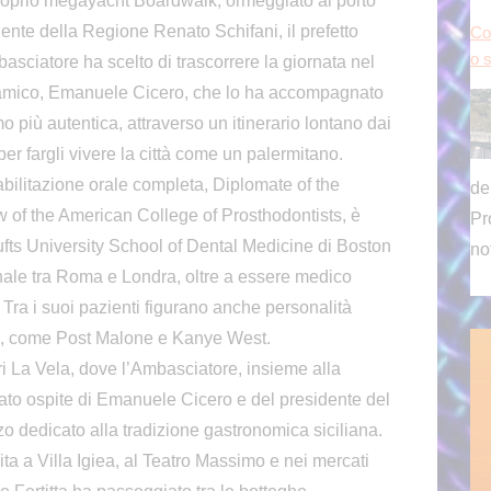
proprio megayacht Boardwalk, ormeggiato al porto
sidente della Regione Renato Schifani, il prefetto
Co
o s
sciatore ha scelto di trascorrere la giornata nel
 amico, Emanuele Cicero, che lo ha accompagnato
 più autentica, attraverso un itinerario lontano dai
 per fargli vivere la città come un palermitano.
iabilitazione orale completa, Diplomate of the
de
 of the American College of Prosthodontists, è
Pr
Tufts University School of Dental Medicine di Boston
no
ionale tra Roma e Londra, oltre a essere medico
 Tra i suoi pazienti figurano anche personalità
lo, come Post Malone e Kanye West.
ri La Vela, dove l’Ambasciatore, insieme alla
stato ospite di Emanuele Cicero e del presidente del
o dedicato alla tradizione gastronomica siciliana.
ita a Villa Igiea, al Teatro Massimo e nei mercati