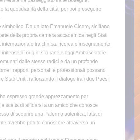
e Fertitta ha passeggiato tra le botteghe,
no la quotidianità della città, per poi proseguire
.
e simbolico. Da un lato Emanuele Cicero, siciliano
arte della propria carriera accademica negli Stati
 internazionale tra clinica, ricerca e insegnamento;
atunitense di origini siciliane e oggi Ambasciatore
accomunati dalle stesse radici e da un profondo
ome i rapporti personali e professionali possano
e Stati Uniti, rafforzando il dialogo tra i due Paesi
re ha espresso grande apprezzamento per
la scelta di affidarsi a un amico che conosce
esso di scoprire una Palermo autentica, fatta di
mente avrebbe potuto conoscere attraverso un