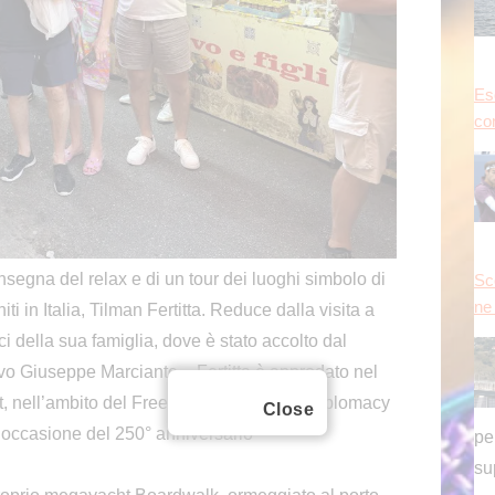
Es
con
gna del relax e di un tour dei luoghi simbolo di
Sc
ne 
i in Italia, Tilman Fertitta. Reduce dalla visita a
ci della sua famiglia, dove è stato accolto dal
o Giuseppe Marciante – Fertitta è approdato nel
ht, nell’ambito del Freedom 250 Coastal Diplomacy
Close
in occasione del 250° anniversario
pe
su