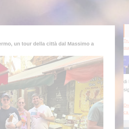
Tru
ermo, un tour della città dal Massimo a
può
di
si
Dr
ca