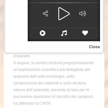
Nel suo viaggio verso l’asteroide, la sonda ha
eseguito manovre nello spazio profondo e
operazioni di correzione della traiettoria. Il 6
giugno 2026 ha effettuato il primo rilevamento
dell’asteroide. Il 7 giugno, a una distanza di
30.000 chilometri, è entrata in una traiettoria
complanare con l’asteroide, mentre il 19 giugno
Close
si è avvicinata all’asteroide fino a 2.000
chilometri.
A seguire, la sonda condurrà progressivamente
un’esplorazione scientifica più dettagliata per
acquisire dati sulla morfologia, sulla
composizione dei materiali e sulla struttura
interna dell’asteroide, ponendo le basi per le
successive operazioni di raccolta dei campioni,
ha affermato la CNSA.