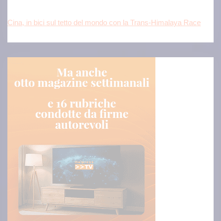
Cina, in bici sul tetto del mondo con la Trans-Himalaya Race