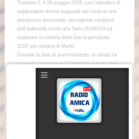
Tianwen-2, il 29 maggio 2025, con l’obiettivo di
raggiungere diversi traguardi nel corso di una
spedizione decennale: raccogliere campioni
dall’asteroide vicino alla Terra 2016HO3 ed
esplorare la cometa della fascia principale
311P, più lontana di Marte.
Durante la fase di avvicinamento, la sonda ha
acquisito immagini dell’asteroide. Il team della
missione ha utilizzato i dati di navigazione
ottica raccolti durante l’avvicinamento in
prossimità per affinare le effemeridi
dell’asteroide, riducendo l’incertezza sulla
posizione, determinata in precedenza solo
attraverso osservazioni da terra, da alcune
centinaia di chilometri a un ordine di grandezza
del chilometro, secondo la CNSA.