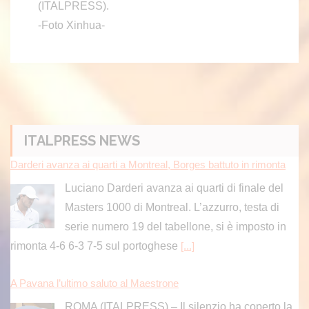
(ITALPRESS).
-Foto Xinhua-
ITALPRESS NEWS
Darderi avanza ai quarti a Montreal, Borges battuto in rimonta
Luciano Darderi avanza ai quarti di finale del
Masters 1000 di Montreal. L’azzurro, testa di
serie numero 19 del tabellone, si è imposto in
rimonta 4-6 6-3 7-5 sul portoghese
[...]
A Pavana l’ultimo saluto al Maestrone
ROMA (ITALPRESS) – Il silenzio ha coperto la