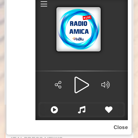
“non possiamo accettare minacce o insulti
da parte di capi di governo stranieri. Ma da
quando si è insediato Trump c’è stato un
atteggiamento molto schiacciato di questo
governo verso l’amministrazione Usa,
avevano promesso di fare da ponte ma
questo ponte è crollato, il punto è che il
governo non è stato in grado di scegliere
fino in fondo l’Ue”.
– foto: Ipa Agency –
(ITALPRESS).
Close