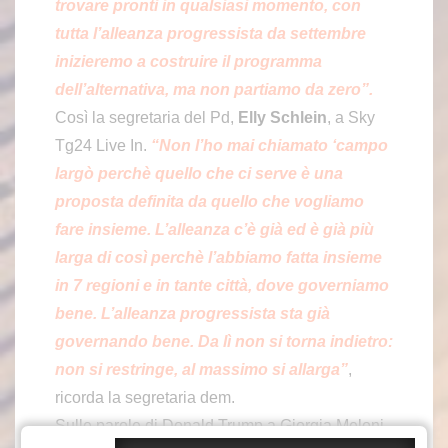
trovare pronti in qualsiasi momento
, con
tutta l’alleanza progressista da settembre
inizieremo a costruire il programma
dell’alternativa, ma non partiamo da zero”.
Così la segretaria del Pd,
Elly Schlein
, a Sky
Tg24 Live In.
“Non l’ho mai chiamato ‘campo
largò perchè quello che ci serve è una
proposta definita da quello che vogliamo
fare insieme. L’alleanza c’è già ed è già più
larga di così perchè l’abbiamo fatta insieme
in 7 regioni e in tante città, dove governiamo
bene. L’alleanza progressista sta già
governando bene. Da lì non si torna indietro:
non si restringe, al massimo si allarga”
,
ricorda la segretaria dem.
Sulle parole di Donald Trump a Giorgia Meloni,