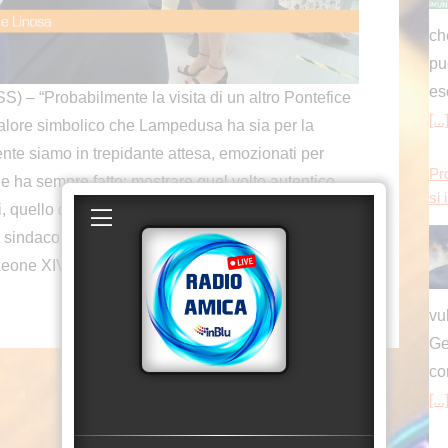
Probabilmente la visita di un altro Pontefice
vu
e valore simbolico che Lampedusa ha sia per la
Ge
nte siamo in trepidante attesa, emozionati per
co
he ha sempre fatto: mostrare quel volto autentico
[...
, quello della solidarietà e della speranza. Lo
l sindaco di Lampedusa, Filippo Mannino, parlando
Pr
 Leone XIV.
si 
vu
Ge
co