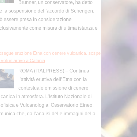
ROMA (ITALPRESS) – Continua
l’attività eruttiva dell’Etna con la
contestuale emissione di cenere
lcanica in atmosfera. L’Istituto Nazionale di
ofisica e Vulcanologia, Osservatorio Etneo,
munica che, dall’analisi delle immagini della
]
osegue eruzione Etna con cenere vulcanica, sospe
i voli in arrivo a Catania
ROMA (ITALPRESS) – Continua
l’attività eruttiva dell’Etna con la
contestuale emissione di cenere
lcanica in atmosfera. L’Istituto Nazionale di
ofisica e Vulcanologia, Osservatorio Etneo,
munica che, dall’analisi delle immagini della