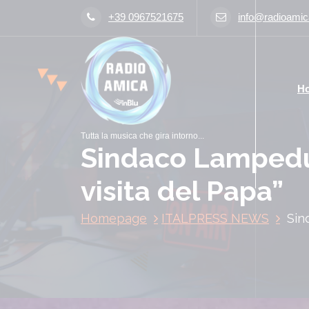
V
+39 0967521675
info@radioamica
a
i
a
l
H
c
o
n
Tutta la musica che gira intorno...
t
Sindaco Lampedu
e
n
visita del Papa”
u
t
Homepage
ITALPRESS NEWS
Sin
o