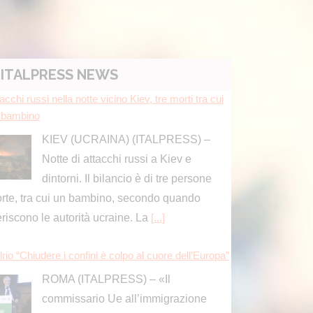
Notte di attacchi russi a Kiev e
dintorni. Il bilancio è di tre persone
rte, tra cui un bambino, secondo quando
feriscono le autorità ucraine. La
[...]
ITALPRESS NEWS
rio “Chiudere i confini è colpo al cuore dell’Europa”
ROMA (ITALPRESS) – «Il
commissario Ue all’immigrazione
Brunner, un conservatore, ha detto
e la sospensione dell’accordo di Schengen,
ò essere presa in considerazione
clusivamente come misura di ultima istanza e
]
osegue eruzione Etna con cenere vulcanica, sospe
i voli in arrivo a Catania