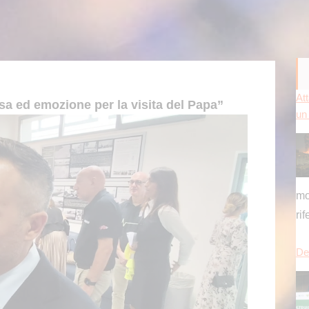
mo
ri
 ed emozione per la visita del Papa”
Del
ch
pu
es
[...
Pr
si 