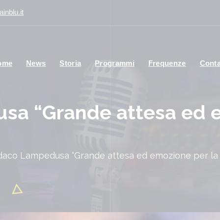
inblu.it
ome
News
Storia
Programmi
Frequenze
Conta
sa “Grande attesa ed e
daco Lampedusa “Grande attesa ed emozione per la v
Att
un