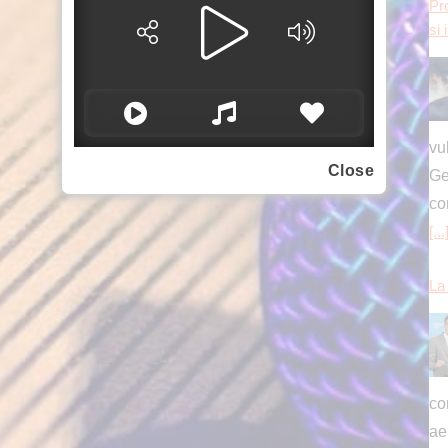
[...
La 
Close
con
ae
se