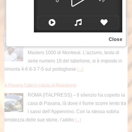
ITALPRESS NEWS
Darderi avanza ai quarti a Montreal, Borges battuto in rimonta
Close
Luciano Darderi avanza ai quarti di finale del
Masters 1000 di Montreal. L’azzurro, testa di
serie numero 19 del tabellone, si è imposto in
rimonta 4-6 6-3 7-5 sul portoghese
[...]
A Pavana l’ultimo saluto al Maestrone
ROMA (ITALPRESS) – Il silenzio ha coperto la
casa di Pavana, là dove il fiume scorre lento tra
i sassi dell’Appennino. Con la stessa sobria
timidezza delle sue storie, l’addio
[...]