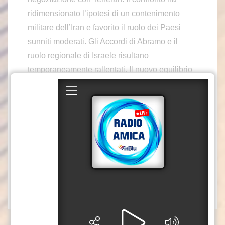
ridimensionato l’ipotesi di un contenimento
militare dell’Iran e favorito il ruolo dei Paesi
sunniti moderati. Gli Accordi di Abramo e il
ruolo regionale di Israele risultano
temporaneamente rallentati. Il nuovo equilibrio
rimane incerto: la questione della sicurezza
israeliana resta il principale nodo da risolvere.
Nella nuova puntata del format di Italpress
“Realpolitik”, l’ambasciatore Giampiero
Massolo analizza, il nuovo equilibrio di potenza
in Medio Oriente e le prospettive dei rapporti tra
Stati Uniti, Iran e gli attori regionali.
col3/azn