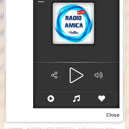
dove sbattere la testa. Noi ci siamo assunti la
responsabilità, anche con le nostre diversità
che abbiamo avuto, di dire la parola ‘insieme’
per rilanciare quella che è una
funzione fondamentale del sindacato che è la
contrattazione”.(ITALPRESS)
xb1/trl/gsl
ITALPRESS NEWS
Campi Flegrei, Fico incontra i rappresentanti delle attività produtt
Close
ive