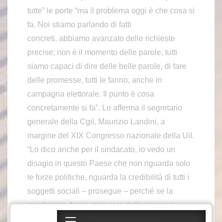
tutte” le porte “ma il problema oggi è che cosa si
fa. Noi stiamo parlando di fatti
concreti, abbiamo avanzato delle richieste
precise; non è il momento delle parole, tutti
siamo capaci di dire delle belle parole, di fare
delle promesse, tutti le fanno, anche in
campagna elettorale. Il punto è cosa
concretamente si fa”. Lo afferma il segretario
generale della Cgil, Maurizio Landini, a
margine del XIX Congresso nazionale della Uil.
“Lo dico anche per il sindacato, io vedo un
disagio in questo Paese che non riguarda solo
le forze politiche, riguarda la credibilità di tutti i
soggetti sociali – prosegue – perché se la
condizione di vita materiale delle persone
peggiora, questi si sentono da soli e non sanno