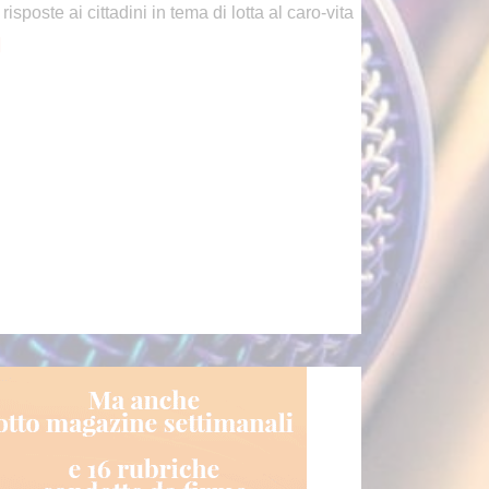
 risposte ai cittadini in tema di lotta al caro-vita
]
ima Comunicazione, il mondo dell’informazione al c
tro del nuovo numero
Il numero di luglio-agosto di Prima
Comunicazione è un campionario di
storie che restituiscono la sensazione
 un mondo dell'informazione e dei media in
ena ebollizione.
[...]