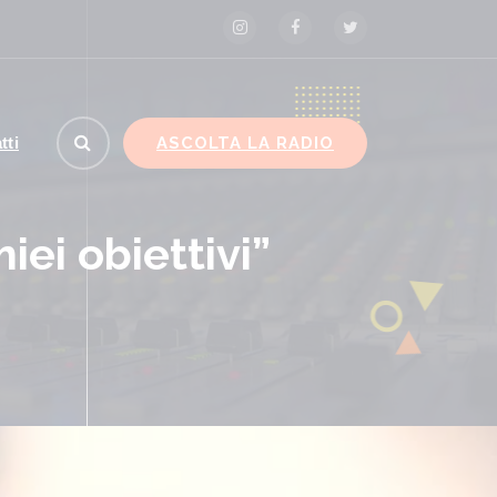
ASCOLTA LA RADIO
tti
iei obiettivi”