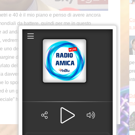
ri e 40 è il mio piano e penso di avere ancora
Co
mondiali da battere, quindi per me in questo
s 
re ad andare avanti e cercare di migliorare sempre
sì, vedremo, sto solo cercando di continuare ad
uno dei miei obiettivi principali”. Lo ha detto
margine del Premio internazionale Fair Play
pe
rlato del Premio: “Sono davvero felice per l’invito,
pr
 sia davvero importante, ovviamente. Credo che lo
in
 che lo sport sia anche uno specchio della vita. Sono
 ed è un grande onore. Non ho mai vinto un premio
Dd
eciale” ha concluso Duplantis.
ma