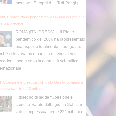
metri agli Europei di tuffi di Parigi
[...]
vid, Conte “Piano pandemico 2006 inadeguato, viru
senza precedenti”
ROMA (ITALPRESS) – “Il Piano
pandemico del 2006 ha rappresentato
una risposta totalmente inadeguata,
rchè ci trovavamo dinanzi a un virus senza
ecedenti: non a caso la comunità scientifica
ternazionale
[...]
l “Coesione e crescita”, ok dalla Giunta Schifani a
novra da oltre 220 milioni
Il disegno di legge “Coesione e
crescita” varato dalla giunta Schifani
vale complessivamente 221 milioni e