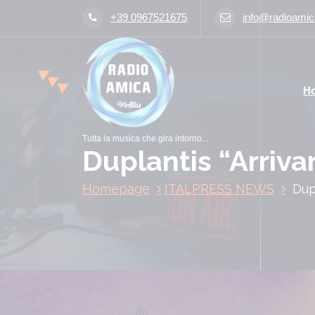
V
+39 0967521675
info@radioamica
a
i
a
l
H
c
o
n
Tutta la musica che gira intorno...
t
Duplantis “Arrivar
e
n
Homepage
ITALPRESS NEWS
Dup
u
t
o