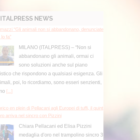
ITALPRESS NEWS
mazzi “Gli animali non si abbandonano, denunciate
 lo fa”
MILANO (ITALPRESS) – “Non si
abbandonano gli animali, ormai ci
sono soluzioni anche sul piano
ristico che rispondono a qualsiasi esigenza. Gli
imali, poi, lo ricordiamo, sono esseri senzienti,
ono
[...]
rico en plein di Pellacani agli Europei di tuffi, il quint
ro arriva nel sincro con Pizzini
Chiara Pellacani ed Elisa Pizzini
medaglia d'oro nel trampolino sincro 3