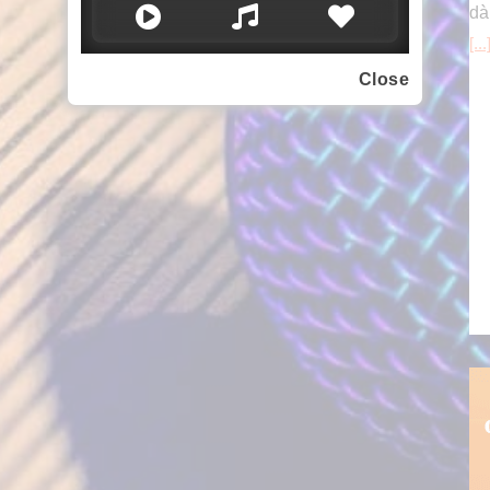
dà
[...
Close
Pr
en
di
pi