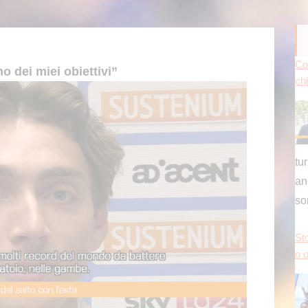
Co
o dei miei obiettivi”
chi
tu
an
s
Sto
o o