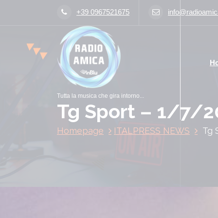
V
+39 0967521675
info@radioamica
a
i
a
l
H
c
o
n
Tutta la musica che gira intorno...
t
Tg Sport – 1/7/
e
n
Homepage
ITALPRESS NEWS
Tg 
u
t
o