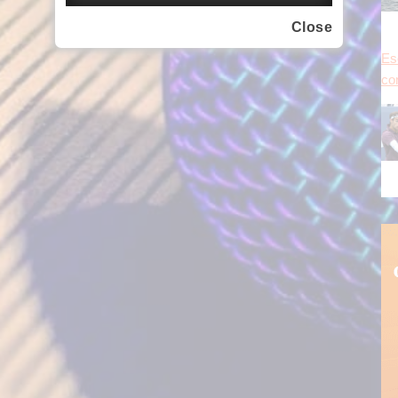
con
Close