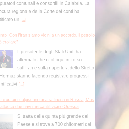
mp “Con l’Iran siamo vicini a un accordo, il petrolio
 crollare”
Il presidente degli Stati Uniti ha
affermato che i colloqui in corso
sull'Iran e sulla riapertura dello Stretto
 Hormuz stanno facendo registrare progressi
gnificativi
[...]
oni ucraini colpiscono una raffineria in Russia, Mos
 attacca due navi mercantili vicino Odessa
Si tratta della quinta più grande del
Paese e si trova a 700 chilometri dal
confine con l'Ucraina.
[...]
ordio ok per Musetti al Masters 1000 di Montreal, s