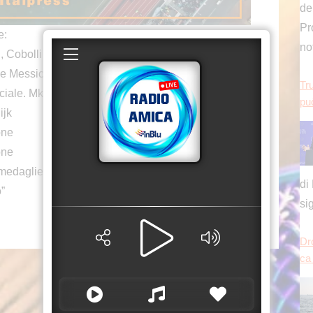
e:
Tru
può
n, Cobolli vince su Navone
che Messico e Norvegia
iale. Mkhitaryan-Inter fino al 2027
ijk
one
di
one
si
 medaglie
o”
Dr
ca
Es