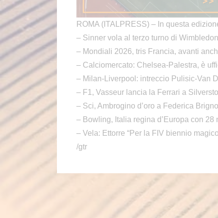
ROMA (ITALPRESS) – In questa edizion
– Sinner vola al terzo turno di Wimbledo
– Mondiali 2026, tris Francia, avanti an
– Calciomercato: Chelsea-Palestra, è uffic
– Milan-Liverpool: intreccio Pulisic-Van D
– F1, Vasseur lancia la Ferrari a Silverst
– Sci, Ambrogino d’oro a Federica Brign
– Bowling, Italia regina d’Europa con 28
– Vela: Ettorre “Per la FIV biennio magic
/gtr