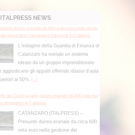
operto danno erariale da 600 mila euro nella gestio
dei depuratori comunali e consortili in Calabria
ITALPRESS NEWS
L'indagine della Guardia di Finanza di
Catanzaro ha svelato un sistema
ideato da un gruppo imprenditoriale
r aggiudicarsi gli appalti offrendo ribassi d'asta
periori al 50%.
[...]
rte dei Conti scopre danno erariale da 600 mila eur
u depuratori in Calabria
CATANZARO (ITALPRESS) –
Presunto danno erariale da circa 600
mila euro nella gestione dei
puratori comunali e consortili in Calabria. La
ocura regionale della Corte dei conti ha
tificato un
[...]