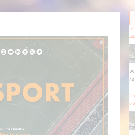
Sc
ne 
pe
su
Co
o s
de
Pr
no