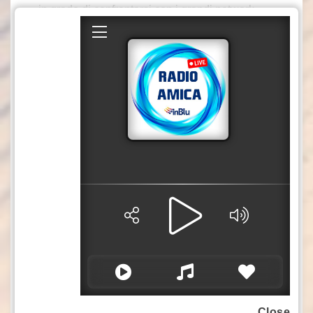
in grado di confrontarsi con i grandi network
multinazionali del marketing. “Be Closer nasce
oggi ed è il frutto di un lavoro di mesi, in cui
abbiamo integrato tre realtà molto solide della
comunicazione italiana e complementari tra
loro. Da oggi operano come un solo soggetto.
Questo non significa rinunciare all’eccellenza
delle nostre boutique e dei marchi che
presidiano le verticalità specifiche del nostro
mestiere (dagli eventi al media, dal retail alla
creatività), ma significa poter affiancare ai
mestieri specialistici una visione più olistica,
ampia e integrata”, spiega Marco Ferrari, group
ceo di Be Closer.
xm4/mgg/sat/azn
Close