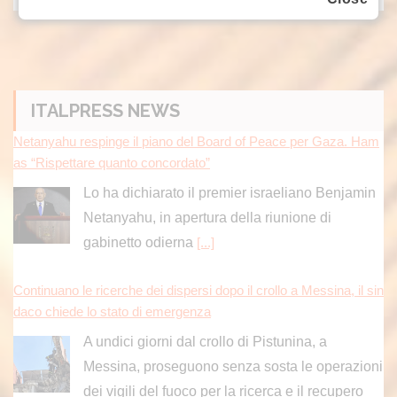
ITALPRESS NEWS
Netanyahu respinge il piano del Board of Peace per Gaza. Ham
as “Rispettare quanto concordato”
Lo ha dichiarato il premier israeliano Benjamin
Netanyahu, in apertura della riunione di
gabinetto odierna
[...]
Continuano le ricerche dei dispersi dopo il crollo a Messina, il sin
daco chiede lo stato di emergenza
A undici giorni dal crollo di Pistunina, a
Messina, proseguono senza sosta le operazioni
dei vigili del fuoco per la ricerca e il recupero