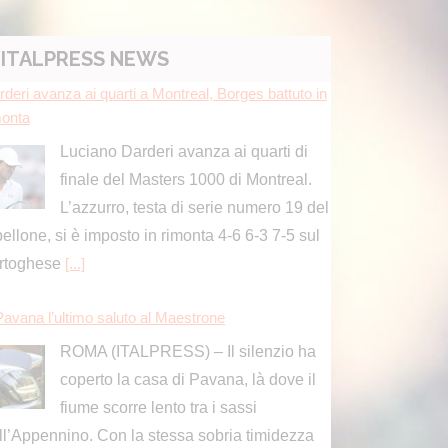
ITALPRESS NEWS
Pavana l’ultimo saluto al Maestrone
ROMA (ITALPRESS) – Il silenzio ha
coperto la casa di Pavana, là dove il
fiume scorre lento tra i sassi
ll’Appennino. Con la stessa sobria timidezza
lle sue storie, l’addio
[...]
redisce la moglie e accoltella il figlio, arrestato 48e
e a Ischia
La polizia di Stato ha arrestato un
48enne, con precedenti di polizia, per
maltrattamenti in famiglia, nonché
nunciato per lesioni personali aggravate.
[...]