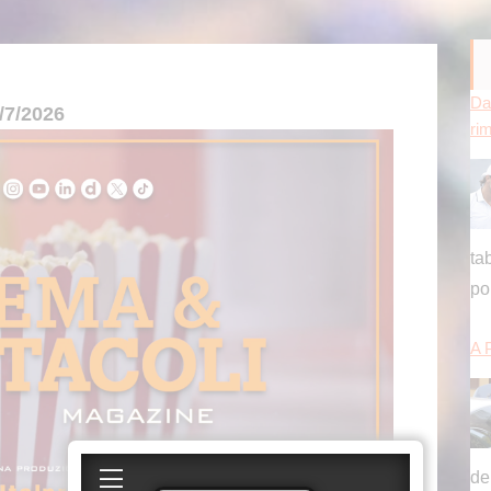
A 
/7/2026
de
de
Agg
nn
de