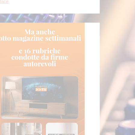
rtoghese
[...]