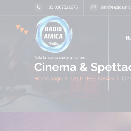
V
+39 0967521675
info@radioamica
a
i
a
l
H
c
o
n
Tutta la musica che gira intorno...
t
Cinema & Spetta
e
n
Homepage
ITALPRESS NEWS
Cin
u
t
o