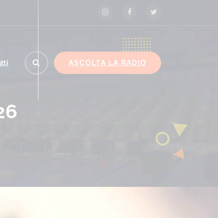
ASCOLTA LA RADIO
tti
26