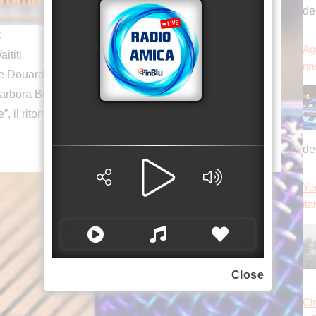
Ye
:
ita
ititi
ice Douard
Barbora Bobulova
, il ritorno di Ridley Scott
Ci
a 
Da
ri
Close
ta