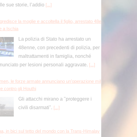
men, le forze armate annunciano un’operazione mil
re contro gli Houthi
Gli attacchi mirano a "proteggere i
civili disarmati".
[...]
na, in bici sul tetto del mondo con la Trans-Himalay
Race
rderi avanza ai quarti a Montreal, Borges battuto in
monta
Luciano Darderi avanza ai quarti di
finale del Masters 1000 di Montreal.
L’azzurro, testa di serie numero 19 del
bellone, si è imposto in rimonta 4-6 6-3 7-5 sul