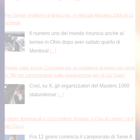
Per Sinner problemi al ginocchio, si ritira dal Masters 1000 di Ci
ncinnati
Il numero uno del mondo rinuncia anche al
torneo in Ohio dopo aver saltato quello di
Montreal
[...]
Sinner salta anche Cincinnati per un problema al ginocchio destr
o: “Mi sto concentrando sulla preparazione per gli Us Open”
Così, su X, gli organizzatori del Masters 1000
statunitense
[...]
Letture domenicali e zuzzurelloni: Malagò, è l’ora di colpire / di It
alo Cucci
Fra 12 giorni comincia il campionato di Serie A
e su tutte le partite che si giocano in questa