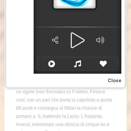
e poi arriva l’episodio che cambia
completamente l’esito della partita. Siamo
all’81’, quando c’è un body-check sospetto tra
Dumfries e Sulemana: l’esterno denuncia una
spinta (che sembra esserci), Chivu protesta per
un contatto tra i piedi dei due giocatori (che non
c’è) e viene espulso. Manganiello non fischia,
Krstovic insacca in tap-in e anche il Var
conferma il gol dell’1-1, tra i fischi di San Siro.
Da qui la partita diventa nervosa e tesa, con
Close
l’Inter che si butta a capofitto in avanti e chiede
un rigore (non fischiato) su Frattesi. Finisce
così, con un pari che porta la capolista a quota
68 punti e consegna al Milan la chance di
portarsi a -5, battendo la Lazio. L’Atalanta,
invece, interrompe una striscia di cinque ko e