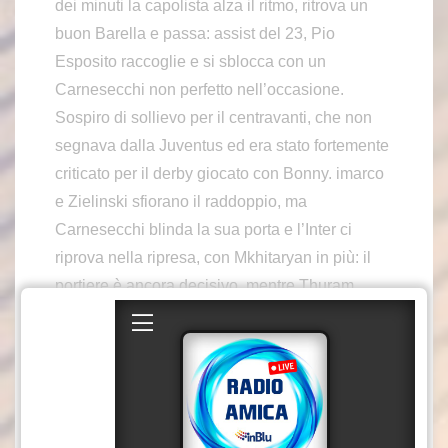
dei minuti la capolista alza il ritmo, ritrova un
buon Barella e passa: assist del 23, Pio
Esposito raccoglie e si sblocca con un
Carnesecchi non perfetto nell’occasione.
Sospiro di sollievo per il centravanti, che non
segnava dalla Juventus ed era stato fortemente
criticato per il derby giocato con Bonny. imarco
e Zielinski sfiorano il raddoppio, ma
Carnesecchi blinda la sua porta e l’Inter ci
riprova nella ripresa, con Mkhitaryan in più: il
portiere è ancora decisivo, mentre Thuram
spreca in due occasioni. L’Inter non sfrutta le
sue occasioni, mentre l’Atalanta cambia pelle
con Ederson e Krstovic, che danno più ritmo e
verticalità alla squadra. La Dea cresce col
passare dei minuti, Carlos Augusto evita il pari