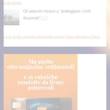
o gli Houthi
Gli attacchi mirano a "proteggere i civili
disarmati".
[...]
Cina, in bici sul tetto del mondo con la Trans-Himalaya Race