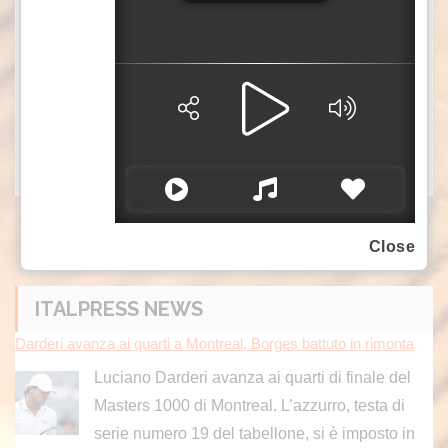
Sul piano territoriale, la distribuzione delle
tredicesime riflette la geografia demografica ed
economica del Paese. Roma è in testa per
numero di percettori, con 2,75 milioni, seguita
da Milano, Napoli e Torino
sat/azn
Close
ITALPRESS NEWS
Darderi avanza ai quarti a Montreal, Borges battuto in rimonta
Luciano Darderi avanza ai quarti di finale del
Masters 1000 di Montreal. L’azzurro, testa di
serie numero 19 del tabellone, si è imposto in