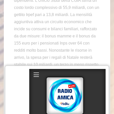
dipendenti. L’Ufficio Studi della CGIA stima un
costo lordo complessivo di 55,9 miliardi, con un
gettito Irpef pari a 13,8 miliardi. La mensilità
aggiuntiva attiva un circuito economico che
incide su consumi e bilanci familiari, rafforzato
da due misure: il bonus mamme e il bonus da
155 euro per i pensionati Inps over 64 con
redditi molto bassi. Nonostante le risorse in
arrivo, la spesa per i regali di Natale resterà
stabile sui 10 miliardi, un terzo in meno rispetto
a dieci anni fa. A pesare sono acquisti anticipati
con il Black Friday e budget familiari più ridotti.
Sul podio dei regali restano alimentari e vini,
seguiti da giocattoli, tecnologia, libri e
abbigliamento. In forte crescita i doni digitali,
dagli abbonamenti streaming ai buoni online.