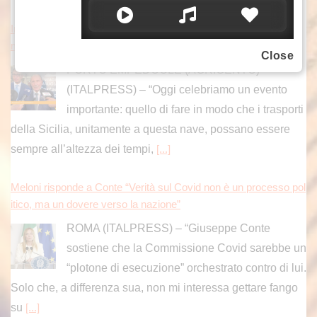
Inaugurato traghetto Costanza I di Sicilia, Schifani “Mantenuto i
mpegni presi”
Close
PORTO EMPEDOCLE (AGRIGENTO)
(ITALPRESS) – “Oggi celebriamo un evento
importante: quello di fare in modo che i trasporti
della Sicilia, unitamente a questa nave, possano essere
sempre all’altezza dei tempi,
[...]
Meloni risponde a Conte “Verità sul Covid non è un processo pol
itico, ma un dovere verso la nazione”
ROMA (ITALPRESS) – “Giuseppe Conte
sostiene che la Commissione Covid sarebbe un
“plotone di esecuzione” orchestrato contro di lui.
Solo che, a differenza sua, non mi interessa gettare fango
su
[...]