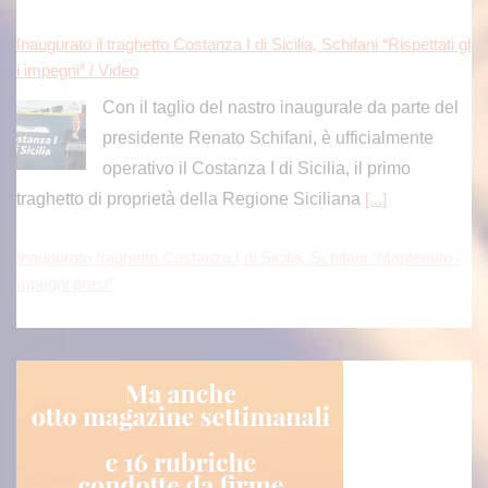
Inaugurato il traghetto Costanza I di Sicilia, Schifani “Rispettati gl
i impegni” / Video
Con il taglio del nastro inaugurale da parte del
presidente Renato Schifani, è ufficialmente
operativo il Costanza I di Sicilia, il primo
traghetto di proprietà della Regione Siciliana
[...]
Inaugurato traghetto Costanza I di Sicilia, Schifani “Mantenuto i
mpegni presi”