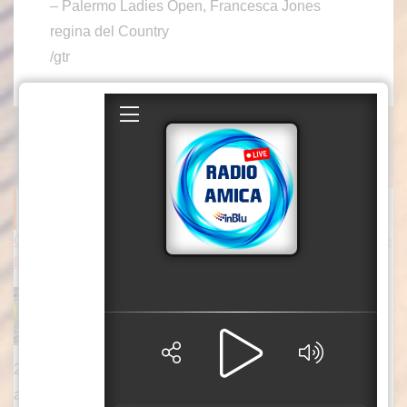
– Palermo Ladies Open, Francesca Jones
regina del Country
/gtr
ITALPRESS NEWS
Cina, cresce il settore macchinari, a trainare le “attrezzature inte
lligenti”
PECHINO (CINA) (XINHUA/ITALPRESS) –
L’industria cinese dei macchinari ha registrato
una crescita stabile nel primo semestre del
2026, sostenuta dall’aumento della produzione di
attrezzature intelligenti e di macchine utensili di
[...]