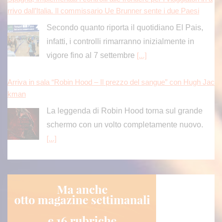
rrivo dall’Italia. Il commissario Ue Brunner sente i due Paesi
Secondo quanto riporta il quotidiano El Pais,
infatti, i controlli rimarranno inizialmente in
vigore fino al 7 settembre
[...]
Arriva in sala “Robin Hood – Il prezzo del sangue” con Hugh Jac
kman
La leggenda di Robin Hood torna sul grande
schermo con un volto completamente nuovo.
[...]