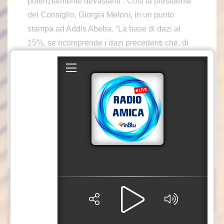
potenzialmente devastanti”. Così la presidente
del Consiglio, Giorgia Meloni, in un punto
stampa ad Addis Abeba. “La base di dazi al
15%, se ricomprende i dazi precedenti che, di
media, erano intorno al 4,8-5%, differentemente
da quello che prevedeva un possibile accordo
al 10% che sommava i dazi precedenti,
secondo me è una base sostenibile”, ha
sottolineato.
col4/mca1
(Fonte video: Palazzo Chigi)