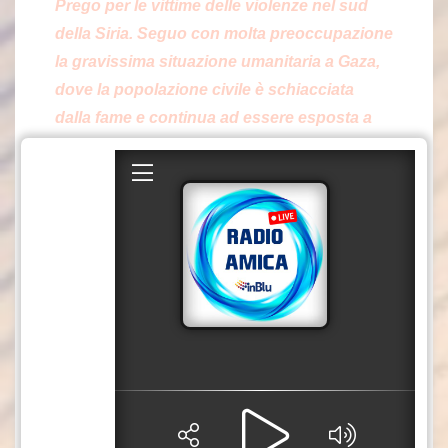
Prego per le vittime delle violenze nel sud
della Siria. Seguo con molta preoccupazione
la gravissima situazione umanitaria a Gaza,
dove la popolazione civile è schiacciata
dalla fame e continua ad essere esposta a
violenze e morte. Rinnovo il mio accorato
appello al cessate il fuoco, alla liberazione
degli ostaggi e al rispetto integrale del diritto
umanitario”.
“Ogni persona umana
– sottolinea il Pontefice
–
ha un’intrinseca dignità conferitale da Dio
stesso: esorto le parti in tutti i conflitti a
riconoscerla e a fermare ogni azione
contraria ad essa. Esorto a negoziare un
futuro di pace per tutti i popoli e a rigettare
quanto possa pregiudicarlo. Affido a Maria,