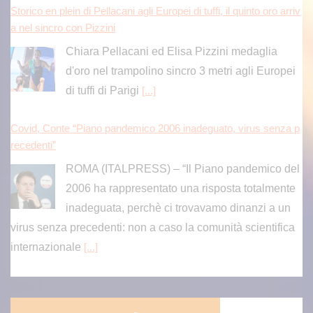
Storico en plein di Pellacani agli Europei di tuffi, il quinto oro arriv
a nel sincro con Pizzini
Chiara Pellacani ed Elisa Pizzini medaglia
d'oro nel trampolino sincro 3 metri agli Europei
di tuffi di Parigi
[...]
Covid, Conte “Piano pandemico 2006 inadeguato, virus senza p
recedenti”
ROMA (ITALPRESS) – “Il Piano pandemico del
2006 ha rappresentato una risposta totalmente
inadeguata, perchè ci trovavamo dinanzi a un
virus senza precedenti: non a caso la comunità scientifica
internazionale
[...]