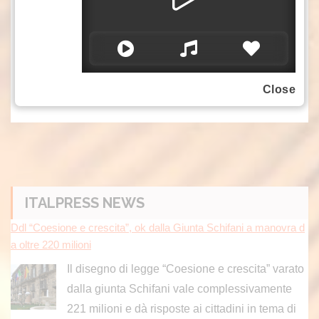
Regina della pace, le vittime innocenti dei
conflitti e i governanti che hanno il potere di
porvi fine”.
– foto Ipa Agency –
(ITALPRESS).
Close
ITALPRESS NEWS
Ddl “Coesione e crescita”, ok dalla Giunta Schifani a manovra d
a oltre 220 milioni
Il disegno di legge “Coesione e crescita” varato
dalla giunta Schifani vale complessivamente
221 milioni e dà risposte ai cittadini in tema di