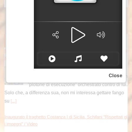
ITALPRESS NEWS
Meloni risponde a Conte “Verità sul Covid non è un processo pol
itico, ma un dovere verso la nazione”
ROMA (ITALPRESS) – “Giuseppe Conte
Close
sostiene che la Commissione Covid sarebbe un
“plotone di esecuzione” orchestrato contro di lui.
Solo che, a differenza sua, non mi interessa gettare fango
su
[...]
Inaugurato il traghetto Costanza I di Sicilia, Schifani “Rispettati gl
i impegni” / Video