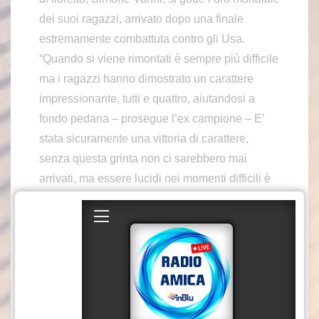
dei suoi ragazzi, arrivato dopo una finale
estremamente combattuta contro gli Usa.
“Quando si viene rimontati è sempre più difficile
ma i ragazzi hanno dimostrato un carattere
impressionante, tutti e quattro, aiutandosi a
fondo pedana – prosegue l’ex campione – E’
stata sicuramente una vittoria di carattere,
senza questa grinta non ci sarebbero mai
arrivati, ma essere lucidi nei momenti difficili è
veramente arduo. Chi è stato su quella pedana
lo sa, è la cosa più difficile di tutte, rimanere
lucido e continuare a fare le cose
che funzionano”.
mc/mca3
(ITALPRESS)