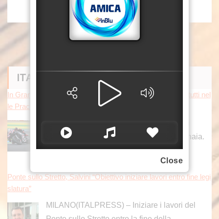
ITALPRESS NEWS
In Gran Bretagna Bezzecchi torna in sella ed è davanti a tutti nel
le Practice
Il pilota di Rimini precede Fernandez e Di
Giannantonio; dovrà passare dal Q1 Bagnaia.
[...]
Close
Ponte sullo Stretto, Salvini “Obiettivo iniziare lavori entro fine legi
slatura”
MILANO(ITALPRESS) – Iniziare i lavori del
Ponte sullo Stretto entro la fine della