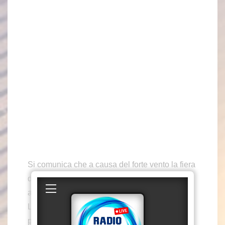
Si comunica che a causa del forte vento la fiera
di Sant’Anna del 26 e 27 Luglio è stata
annullata.
L’articolo
Soverato fiera di Sant’Anna annullata
proviene da
.
S1 TV