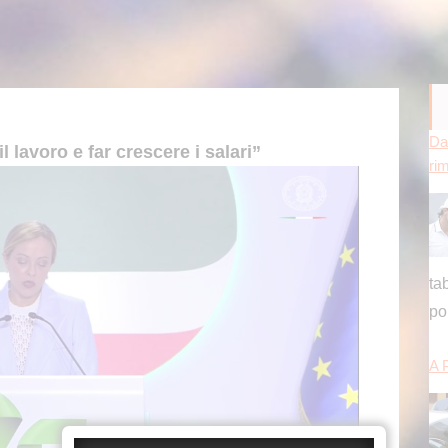
Da
l lavoro e far crescere i salari”
ri
ta
po
A 