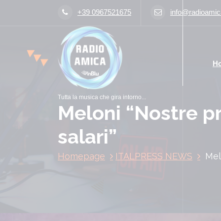
V
+39 0967521675
info@radioamica
a
i
a
l
H
c
o
n
Tutta la musica che gira intorno...
t
Meloni “Nostre pri
e
n
salari”
u
t
Homepage
ITALPRESS NEWS
Mel
o