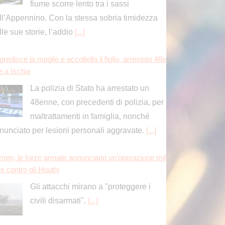
fiume scorre lento tra i sassi
ll’Appennino. Con la stessa sobria timidezza
lle sue storie, l’addio
[...]
redisce la moglie e accoltella il figlio, arrestato 48e
e a Ischia
La polizia di Stato ha arrestato un
48enne, con precedenti di polizia, per
maltrattamenti in famiglia, nonché
nunciato per lesioni personali aggravate.
[...]
men, le forze armate annunciano un’operazione mil
re contro gli Houthi
Gli attacchi mirano a "proteggere i
civili disarmati".
[...]