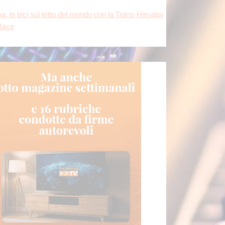
na, in bici sul tetto del mondo con la Trans-Himalay
Race