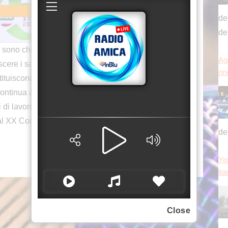
de
de
ono chiare: sostenere il lavoro, incentivare chi
Agg
ere i salari, creare un ambiente favorevole agli
nn
stituiscono un quadro incoraggiante, l’andamento
ntinua a registrare dati positivi. La vera ricchezza
 di lavoro di qualità”. Così il presidente del
al XX Congresso confederale della Cisl.
de
Ye
ita
Close