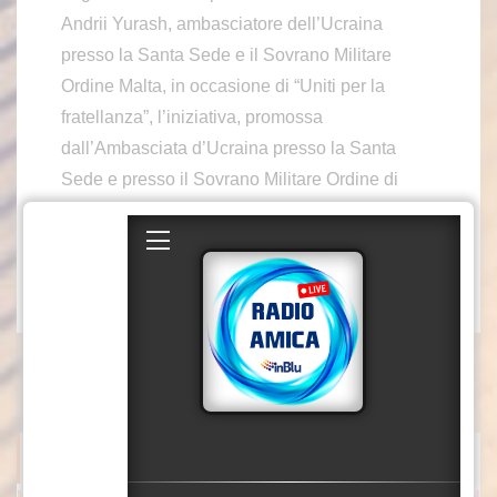
Andrii Yurash, ambasciatore dell’Ucraina
presso la Santa Sede e il Sovrano Militare
Ordine Malta, in occasione di “Uniti per la
fratellanza”, l’iniziativa, promossa
dall’Ambasciata d’Ucraina presso la Santa
Sede e presso il Sovrano Militare Ordine di
Malta e il Consolato Generale dell’Ucraina in
Italia e dal delegato Alessandro De Biase.
xa2/sat/mca2
ITALPRESS NEWS
Meloni risponde a Conte “Verità sul Covid non è un processo pol