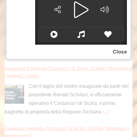
itico, ma un dovere verso la nazione”
ROMA (ITALPRESS) – “Giuseppe Conte
sostiene che la Commissione Covid sarebbe un
“plotone di esecuzione” orchestrato contro di lui.
Solo che, a differenza sua, non mi interessa gettare fango
su
Close
[...]
Inaugurato il traghetto Costanza I di Sicilia, Schifani “Rispettati gl
i impegni” / Video
Con il taglio del nastro inaugurale da parte del
presidente Renato Schifani, è ufficialmente
operativo il Costanza I di Sicilia, il primo
traghetto di proprietà della Regione Siciliana
[...]
Inaugurato traghetto Costanza I di Sicilia, Schifani “Mantenuto i
mpegni presi”