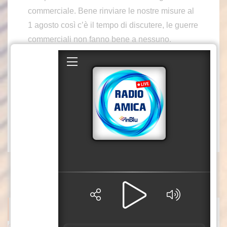
commerciale. Bene rinviare le nostre misure al
1 agosto così c’è il tempo di discutere, le guerre
commerciali non fanno bene a nessuno.
Bisogna assolutamente fare in modo che si
trovi un accordo”. Così Antonio Tajani,
vicepremier e ministro degli Affari Esteri, in
occasione della presentazione del nuovo
Comitato Scientifico di Enel Foundation.
xb1/col4/ads/mca2
ITALPRESS NEWS
Cina, in bici sul tetto del mondo con la Trans-Himalaya Race