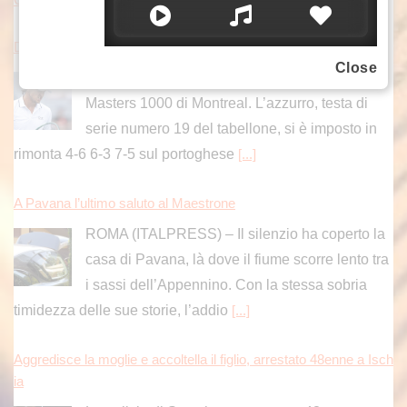
Darderi avanza ai quarti a Montreal, Borges battuto in rimonta
Close
Luciano Darderi avanza ai quarti di finale del
Masters 1000 di Montreal. L’azzurro, testa di
serie numero 19 del tabellone, si è imposto in
rimonta 4-6 6-3 7-5 sul portoghese
[...]
A Pavana l’ultimo saluto al Maestrone
ROMA (ITALPRESS) – Il silenzio ha coperto la
casa di Pavana, là dove il fiume scorre lento tra
i sassi dell’Appennino. Con la stessa sobria
timidezza delle sue storie, l’addio
[...]
Aggredisce la moglie e accoltella il figlio, arrestato 48enne a Isch
ia