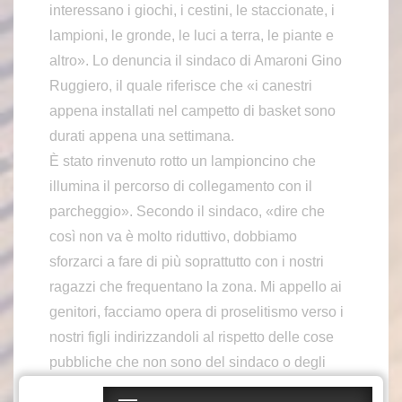
interessano i giochi, i cestini, le staccionate, i
lampioni, le gronde, le luci a terra, le piante e
altro». Lo denuncia il sindaco di Amaroni Gino
Ruggiero, il quale riferisce che «i canestri
appena installati nel campetto di basket sono
durati appena una settimana.
È stato rinvenuto rotto un lampioncino che
illumina il percorso di collegamento con il
parcheggio». Secondo il sindaco, «dire che
così non va è molto riduttivo, dobbiamo
sforzarci a fare di più soprattutto con i nostri
ragazzi che frequentano la zona. Mi appello ai
genitori, facciamo opera di proselitismo verso i
nostri figli indirizzandoli al rispetto delle cose
pubbliche che non sono del sindaco o degli
amministratori, ma di tutti i cittadini. Abbiamo le