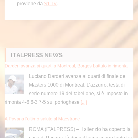
proviene da
.
S1 TV
ITALPRESS NEWS
Darderi avanza ai quarti a Montreal, Borges battuto in rimonta
Luciano Darderi avanza ai quarti di finale del
Masters 1000 di Montreal. L’azzurro, testa di
serie numero 19 del tabellone, si è imposto in
rimonta 4-6 6-3 7-5 sul portoghese
[...]
A Pavana l’ultimo saluto al Maestrone
ROMA (ITALPRESS) – Il silenzio ha coperto la
casa di Pavana, là dove il fiume scorre lento tra