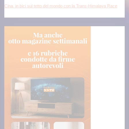
Cina, in bici sul tetto del mondo con la Trans-Himalaya Race