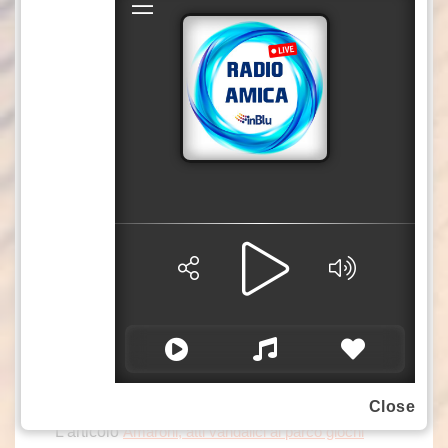
telecamere, identifichiamo gli autori, ma credo
che la nostra Comunità abbia meno bisogno di
repressione e più bisogno di senso civico e di
rispetto dei luoghi che viviamo e condividiamo
insieme». Ruggiero puntualizza che «nel corso
di questi ultimi anni, l’anfiteatro comunale è
diventato un vero è proprio centro di
aggregazione sociale per la nostra comunità,
grazie agli interventi di riqualificazione
dell’intera area, nonché per la realizzazione del
parco giochi, del campo di calcetto, dell’area
fitness e in ultimo, in ordine di tempo, il
collegamento con il parcheggio realizzato in
zona “Barco”».
Carmela Commodaro
Close
L’articolo
Amaroni, atti vandalici al parco giochi