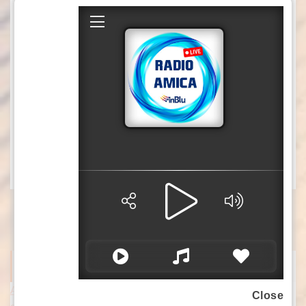
Il soggetto arrestato è stato tradotto agli arresti
domiciliari in attesa di giudizio, al termine del
quale il Giudice del Tribunale di Catanzaro ha
convalidato l’arresto, applicando la misura degli
arresti domiciliari con braccialetto elettronico.
L’articolo
Soverato, ruba un cane e chiede una so
proviene da
mma per la restituzione: arrestato
S1
.
TV
ITALPRESS NEWS
Attacchi russi nella notte vicino Kiev, tre morti tra cui un bambin
Close