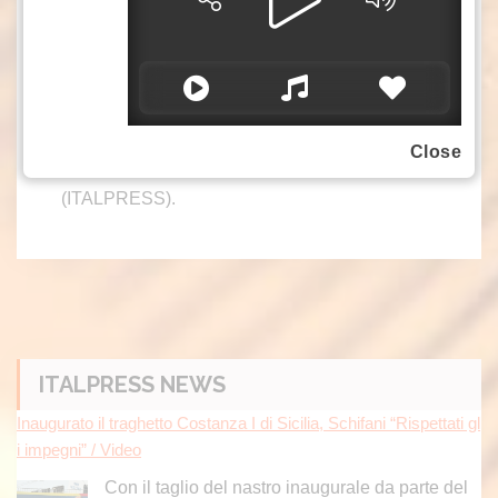
alla Banca europea per gli investimenti. E
confido che altri vorranno unirsi. Il popolo
ucraino è pronto a guidare l’economia del
proprio Paese verso il futuro. Il momento di
investire è adesso”.
Close
– Foto IPA Agency –
(ITALPRESS).
ITALPRESS NEWS
Inaugurato il traghetto Costanza I di Sicilia, Schifani “Rispettati gl
i impegni” / Video
Con il taglio del nastro inaugurale da parte del