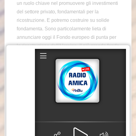
un ruolo chiave nel promuovere gli investimenti
del settore privato, fondamentali per la
ricostruzione. E potremo costruire su solide
fondamenta. Sono particolarmente lieta di
annunciare oggi il Fondo europeo di punta per
la ricostruzione dell’Ucraina, il più grande fondo
azionario a livello mondiale a sostegno della
ricostruzione – ha spiegato Von der Leyen -.
Questo fondo darà impulso agli investimenti in
energia, trasporti, materie prime essenziali e
industrie dual ue. Stiamo investendo nel futuro
dell’Ucraina, utilizzando risorse pubbliche per
attrarre investimenti privati su larga scala e
contribuire alla ricostruzione del Paese. Sono
particolarmente lieta che lo stiamo facendo
insieme a Italia, Germania, Francia, Polonia e