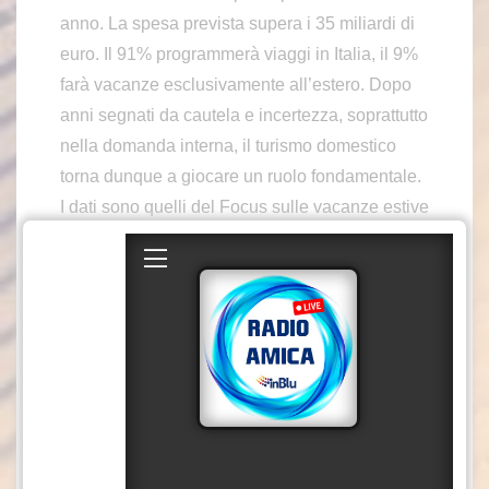
anno. La spesa prevista supera i 35 miliardi di
euro. Il 91% programmerà viaggi in Italia, il 9%
farà vacanze esclusivamente all’estero. Dopo
anni segnati da cautela e incertezza, soprattutto
nella domanda interna, il turismo domestico
torna dunque a giocare un ruolo fondamentale.
I dati sono quelli del Focus sulle vacanze estive
degli italiani dell’Osservatorio Turismo
Confcommercio, realizzato in collaborazione
con SWG. Agosto si conferma in testa alle
preferenze per viaggi di sette giorni o più. Il
mese di luglio è quello che fa registrare però il
maggiore incremento delle partenze per
vacanze lunghe, rispetto allo scorso anno:
saranno 800 mila in più. Secondo Manfred
Pinzger, vicepresidente di Confcommercio,