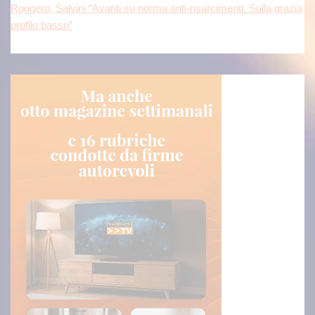
Roggero, Salvini “Avanti su norma anti-risarcimenti. Sulla grazia
profilo basso”