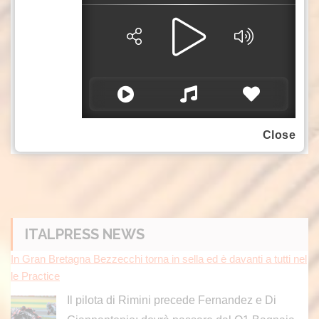
incaricato per le Politiche Attrattività e Turismo
“L’aumento dei turisti italiani e delle partenze e
un mese di Luglio che cresce nelle preferenze
delle famiglie, sono nuove opportunità da
cogliere per gli operatori del settore”.
abr/gtr
Close
ITALPRESS NEWS
In Gran Bretagna Bezzecchi torna in sella ed è davanti a tutti nel
le Practice
Il pilota di Rimini precede Fernandez e Di