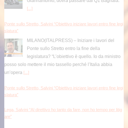
Giannantonio; dovrà passare dal Q1 Bagnaia.
[...]
Ponte sullo Stretto, Salvini “Obiettivo iniziare lavori entro fine legi
slatura”
MILANO(ITALPRESS) – Iniziare i lavori del
Ponte sullo Stretto entro la fine della
legislatura? “L’obiettivo è quello. Io da ministro
posso solo mettere il mio tassello perché l’Italia abbia
un’opera
[...]
Ponte sullo Stretto, Salvini “Obiettivo iniziare lavori entro fine legi
slatura”
Lega, Salvini “Al direttivo ho tanto da fare, non ho tempo per litig
are”