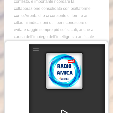
contesto, è importante ricordare la
collaborazione consolidata con piattaforme
come Airbnb, che ci consente di fornire ai
cittadini indicazioni utili per riconoscere e
evitare raggiri sempre più sofisticati, anche a
causa dell’impiego dell’intelligenza artificiale
da parte dei truffatori”, ha spiegato Luigi Bovio,
Direttore della Divisione reati finanziari online
della Polizia Postale.
Matteo Sarzana, Country Manager di Airbnb
Italia, ha dichiarato: “Con l’avvicinarsi delle
vacanze estive, vogliamo aiutare i viaggiatori a
riconoscere i segnali di allarme e a sapere a
cosa prestare attenzione. I tentativi di frode su
Airbnb sono estremamente rari, anche grazie
alla nostra scelta di gestire direttamente i