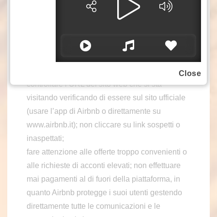
pagamenti e versare i compensi agli host solo
24 ore dopo il check-in. Prenotando, pagando e
comunicando esclusivamente tramite Airbnb, gli
ospiti sono tutelati dai nostri sistemi di
sicurezza e dalle nostre politiche di rimborso”.
Ecco alcuni consigli per evitare le truffe:
Close
controllare l’URL del sito web che si sta
visitando verificando di essere sul sito ufficiale
(usare l’app di Airbnb o direttamente su
www.airbnb.it); non cliccare su link sospetti o
inaspettati;
fare attenzione alle offerte troppo convenienti o
alle richieste di acconti elevati; non effettuare
mai pagamenti al di fuori della piattaforma, in
quanto Airbnb protegge i suoi utenti gestendo
direttamente tutte le comunicazioni e le