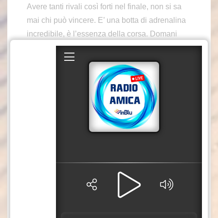
Avere tanti rivali così forti nel finale, non si sa
mai chi può vincere. E’ una botta di adrenalina
incredibile, è l’essenza della corsa. Domani
sarà il vero test per le gambe, ma intanto ho già
vinto una tappa con la maglia di campione del
mondo”. Giornata caratterizzata da una fuga a
quattro composta da Lenny Martinez (Bahrain
Victorious), Jonas Abrahamsen (Uno X
Mobility), Thomas Gachignard (TotalEnergies) e
Kasper Asgreen (EF Education), che però non
riescono ad arrivare fino in fondo con il loro
tentativo. La spinta dell’Alpecin Deceuninck,
squadra della maglia gialla, permette a Van der
Poel di amministrare e di conservare la
leadership in classifica generale. Domani la
quinta tappa della Grande Boucle, la