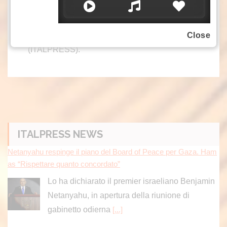
cronometro individuale Caen-Caen di 33
chilometri.
Close
– Foto Ipa Agency –
(ITALPRESS).
ITALPRESS NEWS
Netanyahu respinge il piano del Board of Peace per Gaza. Ham
as “Rispettare quanto concordato”
Lo ha dichiarato il premier israeliano Benjamin
Netanyahu, in apertura della riunione di
gabinetto odierna
[...]