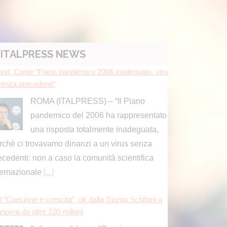
ITALPRESS NEWS
l “Coesione e crescita”, ok dalla Giunta Schifani a
novra da oltre 220 milioni
Il disegno di legge “Coesione e
crescita” varato dalla giunta Schifani
vale complessivamente 221 milioni e
 risposte ai cittadini in tema di lotta al caro-vita
]
ima Comunicazione, il mondo dell’informazione al c
tro del nuovo numero
Il numero di luglio-agosto di Prima