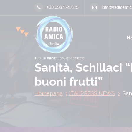
V
+39 0967521675
info@radioamica
a
i
a
l
H
c
o
n
Tutta la musica che gira intorno...
t
Sanità, Schillaci
e
n
buoni frutti”
u
t
Homepage
ITALPRESS NEWS
San
o