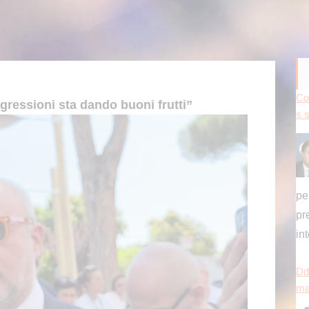
Dd
gressioni sta dando buoni frutti”
ma
dà
[...
Pr
en