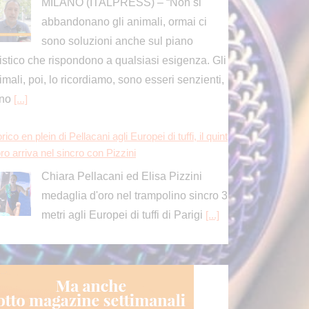
Chiara Pellacani ed Elisa Pizzini
medaglia d'oro nel trampolino sincro 3
metri agli Europei di tuffi di Parigi
[...]
vid, Conte “Piano pandemico 2006 inadeguato, viru
senza precedenti”
ROMA (ITALPRESS) – “Il Piano
pandemico del 2006 ha rappresentato
una risposta totalmente inadeguata,
rchè ci trovavamo dinanzi a un virus senza
ecedenti: non a caso la comunità scientifica
ternazionale
[...]