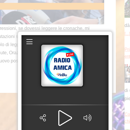
di
pi
essioni, se dovessi leggere le cronache, mi
tazioni sui numeri, io credo che la legge stia
Co
olo di legge o di deterrenza, è un problema anche
chi
alute, Orazio Schillaci, a margine dell’inaugurazione
ovo posto di Polizia all’ospedale San Filippo
tu
an
s
Sto
o o