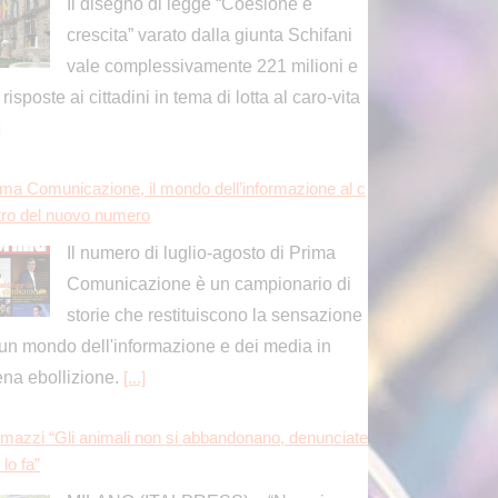
Comunicazione è un campionario di
storie che restituiscono la sensazione
 un mondo dell'informazione e dei media in
ena ebollizione.
[...]
mazzi “Gli animali non si abbandonano, denunciate
 lo fa”
MILANO (ITALPRESS) – “Non si
abbandonano gli animali, ormai ci
sono soluzioni anche sul piano
ristico che rispondono a qualsiasi esigenza. Gli
imali, poi, lo ricordiamo, sono esseri senzienti,
ono
[...]
rico en plein di Pellacani agli Europei di tuffi, il quint
ro arriva nel sincro con Pizzini