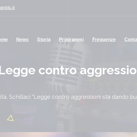
inblu.it
ome
News
Storia
Programmi
Frequenze
Conta
 “Legge contro aggressi
ità, Schillaci “Legge contro aggressioni sta dando buo