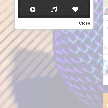
Close
Co
s 
pe
pr
in