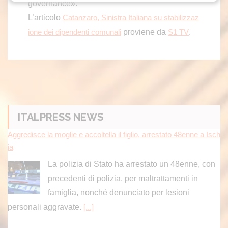
governance».
L’articolo
Catanzaro, Sinistra Italiana su stabilizzaz
proviene da
.
ione dei dipendenti comunali
S1 TV
ITALPRESS NEWS
Aggredisce la moglie e accoltella il figlio, arrestato 48enne a Isch
ia
La polizia di Stato ha arrestato un 48enne, con
precedenti di polizia, per maltrattamenti in
famiglia, nonché denunciato per lesioni
personali aggravate.
[...]