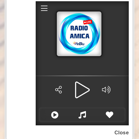
giovani che ora possono programmare il
proprio futuro con maggiore certezza.
L’amministrazione comunale, dal canto suo,
può fare conto su un pezzo del personale
sicuramente più motivato e che potrà
rispondere maggiormente alle esigenze
organizzative dell’ente. Auspichiamo che
questo modello operativo, che tiene conto della
dignità delle persone e riconosce il valore del
lavoro, possa rappresentare sempre la bussola
di riferimento per tutte le politiche sul personale
della pubblica amministrazione. Catanzaro e il
suo sindaco hanno dimostrato che, nonostante
le difficoltà di bilancio che riguardano tutti gli
enti, si può gettare il cuore oltre l’ostacolo
mettendo la persona al centro dei modelli di
Close