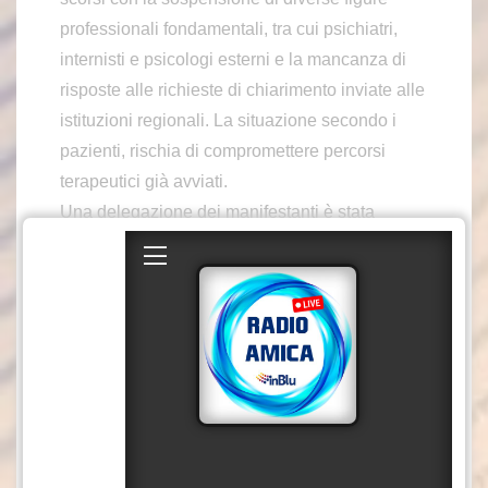
professionali fondamentali, tra cui psichiatri,
internisti e psicologi esterni e la mancanza di
risposte alle richieste di chiarimento inviate alle
istituzioni regionali. La situazione secondo i
pazienti, rischia di compromettere percorsi
terapeutici già avviati.
Una delegazione dei manifestanti è stata
ricevuta dal dirigente del settore Salute,
Francesco Lucia, e dalla responsabile del
procedimento Teresa Celestino. Al termine
dell’incontro, il rappresentante di Potere al
Popolo, Pino Commodari, ha riferito l’esito del
confronto: “Ci è stato garantito che il servizio
riprenderà dal primo luglio”. Secondo quanto
emerso, la ripartenza riguarderà l’intero
progetto e sarà accompagnata da nuove