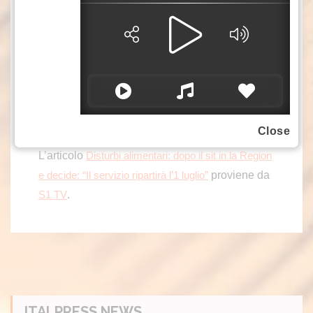
modalità di reclutamento del personale. La
Regione
avrebbe inoltre annunciato l’invio di una
circolare alle aziende sanitarie per favorire
assunzioni a tempo determinato, superando il
ricorso alle prestazioni aggiuntive.
Close
Rosanna Paravati
L’articolo
Disturbi alimentari: dopo il sit in la Region
proviene da
e decide: “Il servizio ripartirà l’1 luglio”
.
S1 TV
ITALPRESS NEWS