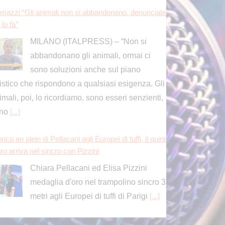
rico en plein di Pellacani agli Europei di tuffi, il quint
ro arriva nel sincro con Pizzini
Chiara Pellacani ed Elisa Pizzini
medaglia d'oro nel trampolino sincro 3
metri agli Europei di tuffi di Parigi
[...]
vid, Conte “Piano pandemico 2006 inadeguato, viru
senza precedenti”
ROMA (ITALPRESS) – “Il Piano
pandemico del 2006 ha rappresentato
una risposta totalmente inadeguata,
rchè ci trovavamo dinanzi a un virus senza
ecedenti: non a caso la comunità scientifica
ternazionale
[...]