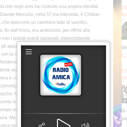
en
tà che negli anni ha costruito una propria identità
Davide Mercurio, nella 57.ma intervista, è Cristian
che ripercorre un cammino fatto di sacrifici,
, fin dall’inizio, era ambizioso, per offrire alla
 con i grandi eventi nazionali, interrompendo
di
gli appassionati a spostarsi altrove per vivere
pi
ta con la scelta della Sila, un luogo che ha
o, fondendo natura e musica in un’identità ormai
Co
chi
ndente significa convivere ogni anno con un
mica e coerenza artistica. Be Alternative affronta
oinvolgere il pubblico, ma anche su artisti che
sycho, Mogwai, Jeff Mills, Kula Shaker, Timber
onta la volontà di restare trasversali, senza
tu
al tempo stesso limite e risorsa con poche
an
azia. Ma la Sila restituisce un contesto autentico,
s
 unico nel suo genere. Dietro ogni edizione c’è un