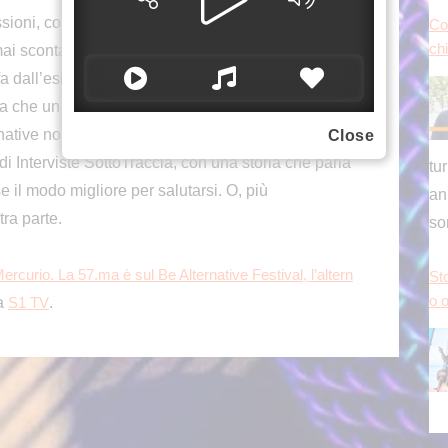
cussioni, compromessi. Un processo indispensabile
Sto
o o
ai scontata. Anche il nome Be Alternative racconta
fa dall’esigenza di vivere un’alternativa ai modelli
lla che un tempo veniva considerata una diversità in
rnative non esistono, c’è sempre qualcuno disposto
Close
di Interviste SottoTraccia, con una storia che parla
 il modo migliore per salutarsi. O, più
Co
s 
ra parte.
ercurio. La 57.ma è sul Be Alternative Festival, l’altern
a
.
S1 TV
pe
pr
in