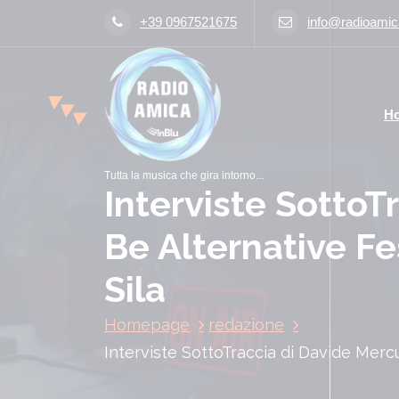
V
+39 0967521675
info@radioamica
a
i
a
l
H
c
o
n
Tutta la musica che gira intorno...
t
Interviste SottoT
e
n
Be Alternative Fes
u
t
Sila
o
Homepage
redazione
Interviste SottoTraccia di Davide Mercur