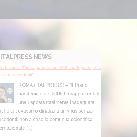
ITALPRESS NEWS
l “Coesione e crescita”, ok dalla Giunta Schifani a
novra da oltre 220 milioni
Il disegno di legge “Coesione e
crescita” varato dalla giunta Schifani
vale complessivamente 221 milioni e
 risposte ai cittadini in tema di lotta al caro-vita
]
ima Comunicazione, il mondo dell’informazione al c