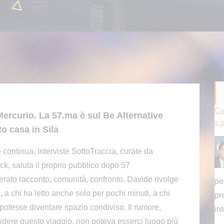
Dd
Mercurio. La 57.ma è sul Be Alternative
ma
to casa in Sila
 continua. Interviste SottoTraccia, curate da
k, saluta il proprio pubblico dopo 57
rato racconto, comunità, confronto. Davide rivolge
dà
, a chi ha letto anche solo per pochi minuti, a chi
[...
potesse diventare spazio condiviso. Il rumore,
hiudere questo viaggio, non poteva esserci luogo più
Pr