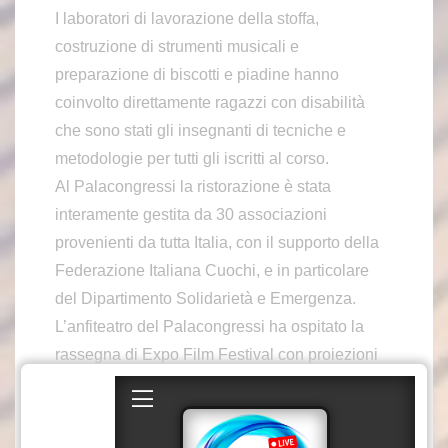
I laboratori di lavorazione della stoffa,
costruzione di strumenti musicali e
preparazione di biscotti e piadine hanno
coinvolto direttamente ragazzi con disabilità
che sono stati gli insegnanti di tecniche e
metodologie per tutti gli iscritti al corso.
Al Palacongressi la ristorazione è stata
interamente gestita da 30 associazioni
provenienti da tutta Italia, con il supporto della
Federazione Italiana Cuochi, e in particolare
del Dipartimento Solidarietà e Emergenza.
L’anfiteatro del Palacongressi ha ospitato la
rassegna di Expo Film Festival con proiezioni
dedicate al mondo del cinema tra cortometraggi
e video e uno spazio dedicato agli artisti che
esprimono il loro talento attraverso la pittura,