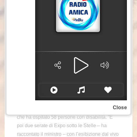
mentre all’esterno è stata allestita la Via dello
sport con la presenza di 35 associazioni, 16
attività dimostrative e vari tornei, la possibilità di
provare discipline come arrampicata, scherma,
yoga, danza, vela, pesca e molto altro.
Grazie alla collaborazione con Ausl Romagna,
è stata attiva una rete sociosanitaria strutturata,
con punto di primo intervento, assistenza per
protesi e ausili e supporto tecnico per eventuali
necessità, inclusa la manutenzione delle
carrozzine. Nell’ambito di questa rete c’è stato
anche “Lo spazio degli amici”, dedicato ad
Close
attività di intrattenimento e momenti di socialità,
che ha ospitato 58 persone con disabilità. “E
poi due serate di Expo sotto le Stelle – ha
raccontato il ministro – con l’esibizione dal vivo