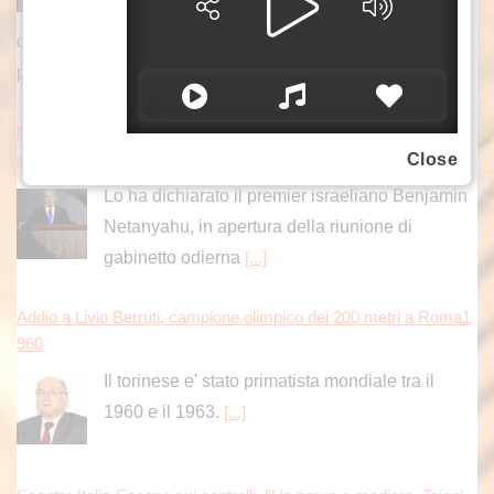
riferito da Serhii Kryvosheienko, capo
dell’amministrazione militare della città di Sumy, bombe
plananti hanno colpito
[...]
Netanyahu respinge il piano del Board of Peace per Gaza. Ham
as “Rispettare quanto concordato”
Close
Lo ha dichiarato il premier israeliano Benjamin
Netanyahu, in apertura della riunione di
gabinetto odierna
[...]
Addio a Livio Berruti, campione olimpico dei 200 metri a Roma1
960
Il torinese e' stato primatista mondiale tra il
1960 e il 1963.
[...]