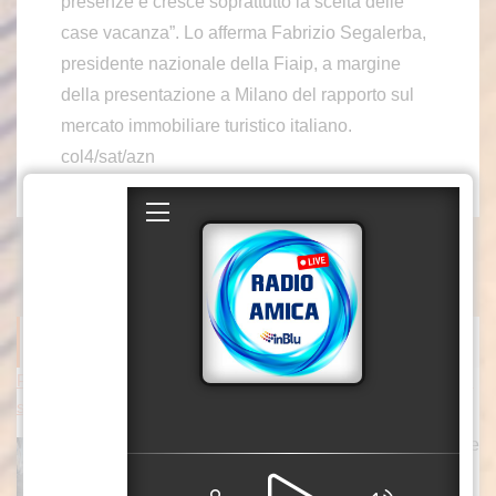
presenze e cresce soprattutto la scelta delle
case vacanza”. Lo afferma Fabrizio Segalerba,
presidente nazionale della Fiaip, a margine
della presentazione a Milano del rapporto sul
mercato immobiliare turistico italiano.
col4/sat/azn
ITALPRESS NEWS
Pioggia di attacchi russi in Ucraina, diversi feriti a Sumy e Odes
sa
ROMA (ITALPRESS) – Attacchi russi nella notte
sulle città di Sumy e Odessa. Secondo quanto