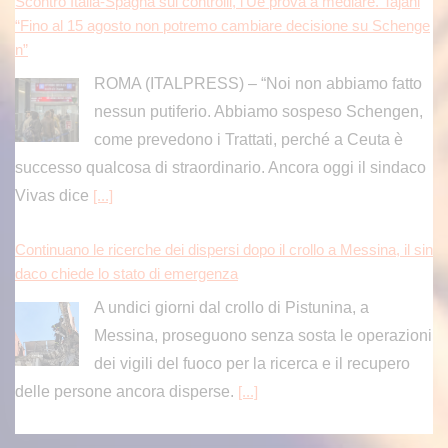
Scontro Italia-Spagna sui controlli, l’Ue prova a mediare. Tajani
“Fino al 15 agosto non potremo cambiare decisione su Schenge
n”
ROMA (ITALPRESS) – “Noi non abbiamo fatto
nessun putiferio. Abbiamo sospeso Schengen,
come prevedono i Trattati, perché a Ceuta è
successo qualcosa di straordinario. Ancora oggi il sindaco
Vivas dice
[...]
Continuano le ricerche dei dispersi dopo il crollo a Messina, il sin
daco chiede lo stato di emergenza
A undici giorni dal crollo di Pistunina, a
Messina, proseguono senza sosta le operazioni
dei vigili del fuoco per la ricerca e il recupero
delle persone ancora disperse.
[...]