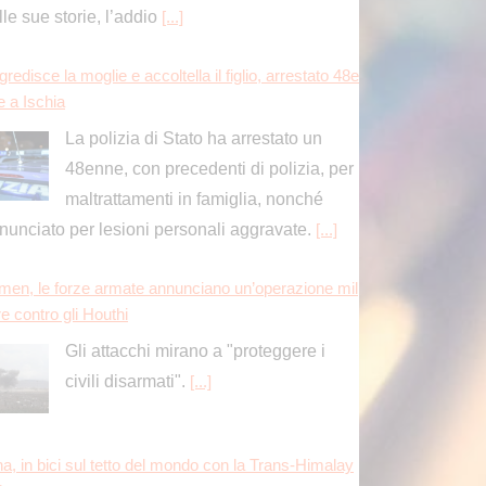
lle sue storie, l’addio
[...]
redisce la moglie e accoltella il figlio, arrestato 48e
e a Ischia
La polizia di Stato ha arrestato un
48enne, con precedenti di polizia, per
maltrattamenti in famiglia, nonché
nunciato per lesioni personali aggravate.
[...]
men, le forze armate annunciano un’operazione mil
re contro gli Houthi
Gli attacchi mirano a "proteggere i
civili disarmati".
[...]
na, in bici sul tetto del mondo con la Trans-Himalay