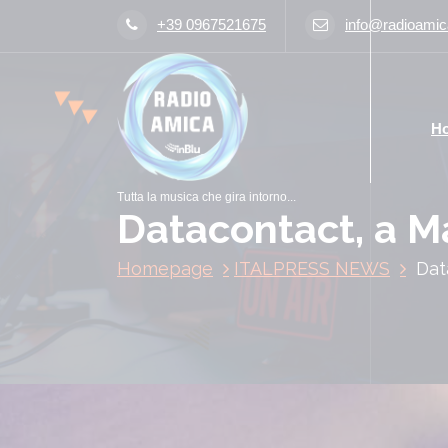
V
+39 0967521675
info@radioamica
a
i
a
l
H
c
o
n
Tutta la musica che gira intorno...
t
Datacontact, a Mat
e
n
Homepage
ITALPRESS NEWS
Dat
u
t
o