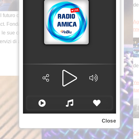
de
futuro che diventiamo” è il tema scelto per
Agg
ct. Fondata nel 2001 Datacontact, si legge in un
nn
 le sue competenze per committenti pubblici e
servizi di assistenza, informazione e customer care.
de
Ye
ita
Close
Ci