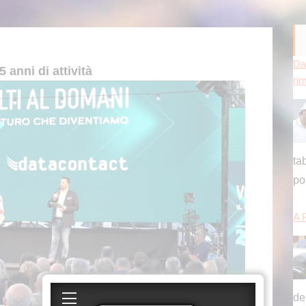
Da
 anni di attività
ri
ta
po
A 
de