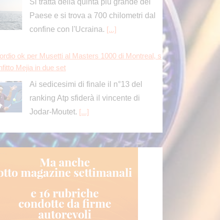
Jodar-Moutet.
[...]
operto danno erariale da 600 mila euro nella gestio
dei depuratori comunali e consortili in Calabria
L'indagine della Guardia di Finanza di
Catanzaro ha svelato un sistema
ideato da un gruppo imprenditoriale
r aggiudicarsi gli appalti offrendo ribassi d'asta
periori al 50%.
[...]