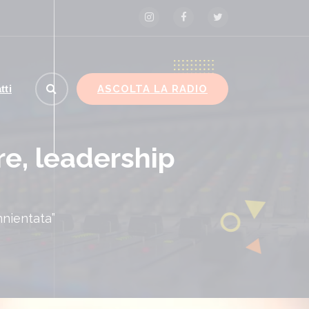
ASCOLTA LA RADIO
tti
re, leadership
nnientata”