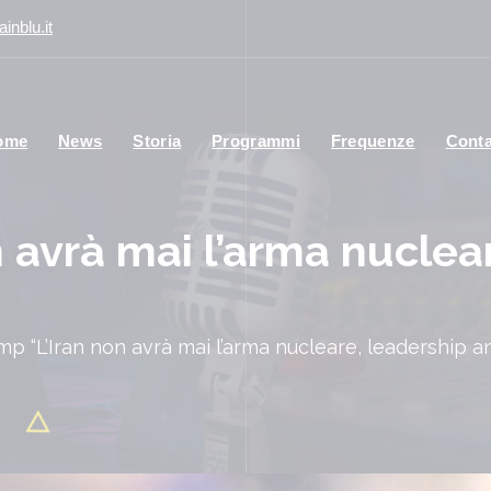
inblu.it
ome
News
Storia
Programmi
Frequenze
Conta
 avrà mai l’arma nuclea
mp “L’Iran non avrà mai l’arma nucleare, leadership a