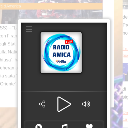
di
 – “La scorsa settimana abbiamo firmato uno
si
con l’Iran e riaprire completamente lo Stretto di
egli Stati Uniti Donald Trump durante il raduno per
Dr
ulla National Mall di Washington. “L’Iran non avrà
ca
hiusa”, ha aggiunto Trump, sostenendo che grazie
Teheran abbia perso gran parte delle proprie
ia stata “annientata. Per la prima volta in tremila
Oriente”, ha affermato il presidente americano.
Es
con