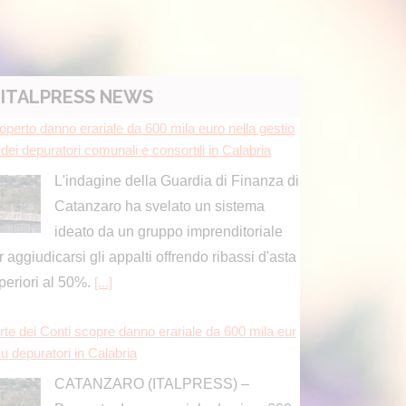
ITALPRESS NEWS
rte dei Conti scopre danno erariale da 600 mila eur
u depuratori in Calabria
CATANZARO (ITALPRESS) –
Presunto danno erariale da circa 600
mila euro nella gestione dei
puratori comunali e consortili in Calabria. La
ocura regionale della Corte dei conti ha
tificato un
[...]
mp “Con l’Iran siamo vicini a un accordo, il petrolio
 crollare”