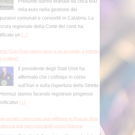
Il presidente degli Stati Uniti ha
affermato che i colloqui in corso
sull'Iran e sulla riapertura dello Stretto
 Hormuz stanno facendo registrare progressi
gnificativi
[...]
oni ucraini colpiscono una raffineria in Russia, Mos
 attacca due navi mercantili vicino Odessa
Si tratta della quinta più grande del
Paese e si trova a 700 chilometri dal
confine con l'Ucraina.
[...]
ordio ok per Musetti al Masters 1000 di Montreal, s
fitto Mejia in due set
Ai sedicesimi di finale il n°13 del
ranking Atp sfiderà il vincente di