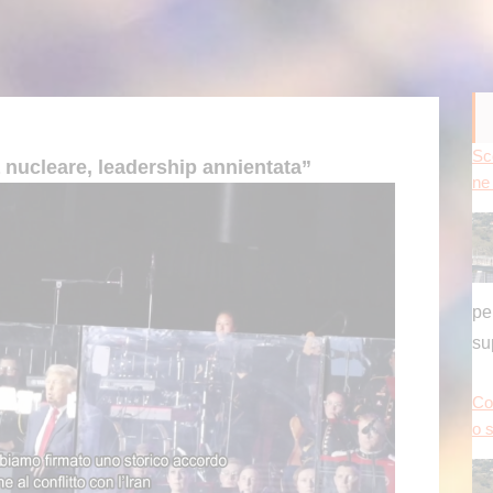
Co
 nucleare, leadership annientata”
o s
de
Pr
no
Tru
può