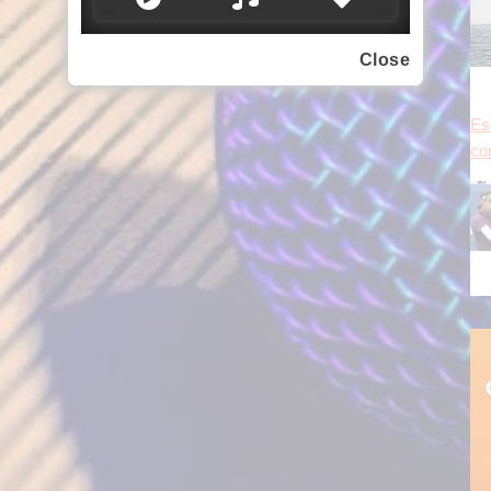
Close
Sc
ne 
pe
su