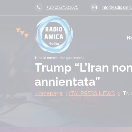
V
+39 0967521675
info@radioamica
a
i
a
l
H
c
o
n
Tutta la musica che gira intorno...
t
Trump “L’Iran non
e
n
annientata”
u
t
Homepage
ITALPRESS NEWS
Tru
o